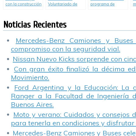
con la construcción
Voluntariado de
programa de
m
de viviendas para
Ford, 45
capacitación para
p
familias de
voluntarios
jóvenes
S
escasos recursos.
plantaron árboles
conductores.
Noticias Recientes
en la Planta
Pacheco.
Mercedes-Benz Camiones y Buses
compromiso con la seguridad vial.
Nissan Nuevo Kicks sorprende con cinco
Con gran éxito finalizó la décima ed
Movimiento.
Ford Argentina y la Educación: La 
Ranger a la Facultad de Ingeniería 
Buenos Aires.
Moto y verano: Cuidados y consejos d
para tenerla en condiciones y disfrutar 
Mercedes-Benz Camiones y Buses cele