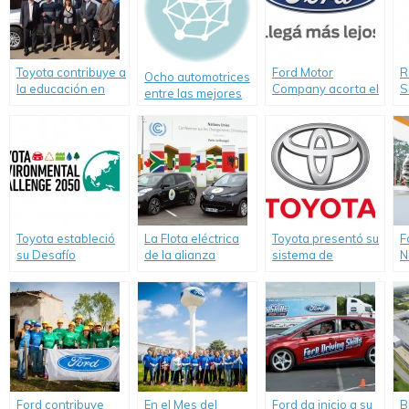
Toyota contribuye a
Ford Motor
R
Ocho automotrices
la educación en
Company acorta el
S
entre las mejores
escuelas técnicas.
camino al futuro:
T
empresas de 2013
Informe de
E
sustentabilidad
2014-2015 con
resultados
destacados.
Toyota estableció
La Flota eléctrica
Toyota presentó su
F
su Desafío
de la alianza
sistema de
N
Ambiental 2050
Renault-Nissan
conducción
V
cubrió 175.000 Km
autónoma en
E
cero emsión
ciudad
S
durante la COP21
Ford contribuye
En el Mes del
Ford da inicio a su
B