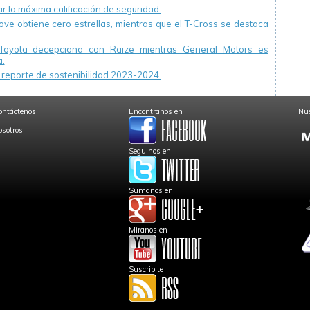
r la máxima calificación de seguridad.
ve obtiene cero estrellas, mientras que el T-Cross se destaca
Toyota decepciona con Raize mientras General Motors es
.
reporte de sostenibilidad 2023-2024.
ontáctenos
Encontranos en
Nue
osotros
Seguinos en
Sumanos en
Miranos en
Suscribite