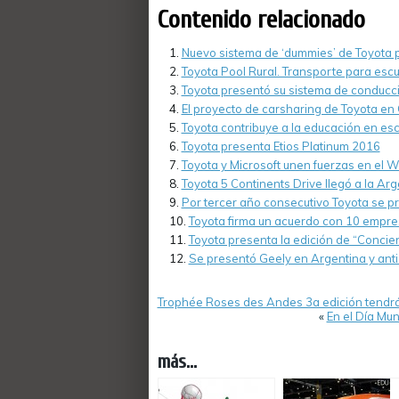
Contenido relacionado
Nuevo sistema de ‘dummies’ de Toyota p
Toyota Pool Rural. Transporte para escu
Toyota presentó su sistema de conducc
El proyecto de carsharing de Toyota en
Toyota contribuye a la educación en esc
Toyota presenta Etios Platinum 2016
Toyota y Microsoft unen fuerzas en el 
Toyota 5 Continents Drive llegó a la Arg
Por tercer año consecutivo Toyota se pr
Toyota firma un acuerdo con 10 empre
Toyota presenta la edición de “Concie
Se presentó Geely en Argentina y anti
Trophée Roses des Andes 3a edición tendrá
«
En el Día Mu
más...