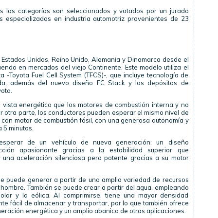
s las categorías son seleccionados y votados por un jurado
s especializados en industria automotriz provenientes de 23
n, Estados Unidos, Reino Unido, Alemania y Dinamarca desde el
endo en mercados del viejo Continente. Este modelo utiliza el
 -Toyota Fuel Cell System (TFCS)-, que incluye tecnología de
ida, además del nuevo diseño FC Stack y los depósitos de
ota.
 vista energético que los motores de combustión interna y no
r otra parte, los conductores pueden esperar el mismo nivel de
 con motor de combustión fósil, con una generosa autonomía y
a 5 minutos.
esperar de un vehículo de nueva generación: un diseño
cción apasionante gracias a la estabilidad superior que
 una aceleración silenciosa pero potente gracias a su motor
se puede generar a partir de una amplia variedad de recursos
 hombre. También se puede crear a partir del agua, empleando
olar y la eólica. Al comprimirse, tiene una mayor densidad
nte fácil de almacenar y transportar, por lo que también ofrece
neración energética y un amplio abanico de otras aplicaciones.