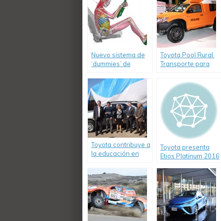
Nuevo sistema de
Toyota Pool Rural.
‘dummies’ de
Transporte para
Toyota para
escuelas rurales
pruebas virtuales
de accidentes
viales
Toyota contribuye a
Toyota presenta
la educación en
Etios Platinum 2016
escuelas técnicas.