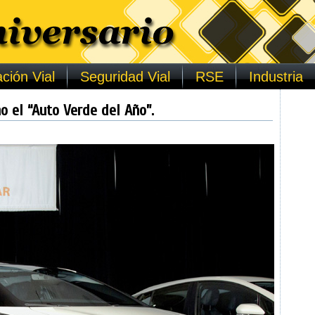
ción Vial
Seguridad Vial
RSE
Industria
o el “Auto Verde del Año”.