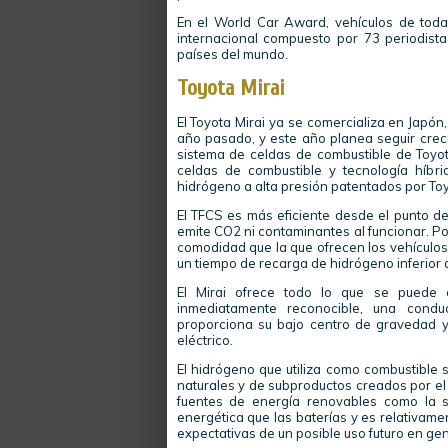
En el World Car Award, vehículos de toda
internacional compuesto por 73 periodista
países del mundo.
Toyota Mirai
El Toyota Mirai ya se comercializa en Japó
año pasado, y este año planea seguir creci
sistema de celdas de combustible de Toyota
celdas de combustible y tecnología híbr
hidrógeno a alta presión patentados por Toy
El TFCS es más eficiente desde el punto de
emite CO2 ni contaminantes al funcionar. Po
comodidad que la que ofrecen los vehículos
un tiempo de recarga de hidrógeno inferior 
El Mirai ofrece todo lo que se puede 
inmediatamente reconocible, una condu
proporciona su bajo centro de gravedad y
eléctrico.
El hidrógeno que utiliza como combustible 
naturales y de subproductos creados por el
fuentes de energía renovables como la s
energética que las baterías y es relativame
expectativas de un posible uso futuro en ge