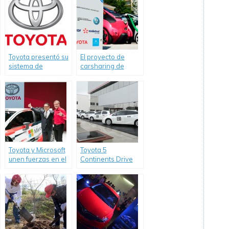
Toyota presentó su
El proyecto de
sistema de
carsharing de
conducción
Toyota en
autónoma en
Grenoble ofrece
ciudad
sus primeras
conclusiones
Toyota y Microsoft
Toyota 5
unen fuerzas en el
Continents Drive
World Rally
llegó a la Argentina
Championship