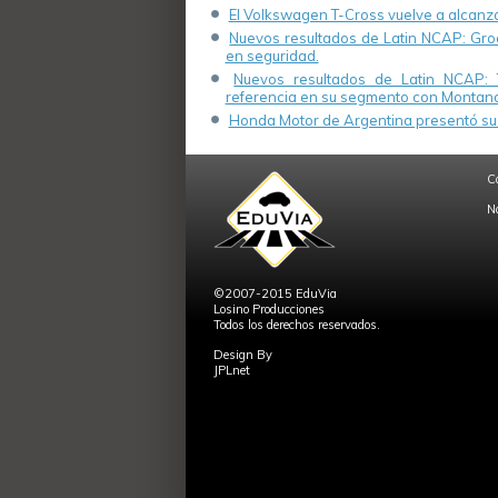
El Volkswagen T-Cross vuelve a alcanza
Nuevos resultados de Latin NCAP: Groo
en seguridad.
Nuevos resultados de Latin NCAP: 
referencia en su segmento con Montana
Honda Motor de Argentina presentó su 
C
N
©2007-2015 EduVia
Losino Producciones
Todos los derechos reservados.
Design By
JPLnet