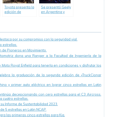
Toyota presenta la
Se presentó Geely
edición de
en Argentina y
“Conciencia
anticipó los
Ambiental en
modelos que
Escuelas
comercializará en
Primarias” para
el país.
Concesionarios.
staca por su compromiso con la seguridad vial.
 estrellas.
ón de Pioneros en Movimiento.
utomotriz dona una Ranger a la Facultad de Ingeniería de la
Moto Royal Enfield para tenerla en condiciones y disfrutar los
ebra la graduación de la segunda edición de «TruckCionar
ino y primer auto eléctrico en lograr cinco estrellas en Latin
continúa decepcionando con cero estrellas para el C3 Aircross.
a cuatro estrellas.
u Informe de Sustentabilidad 2023.
 de 5 estrellas en Latin NCAP.
ra las primeras cinco estrellas para Kia.