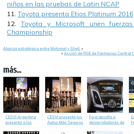
niños en las pruebas de Latin NCAP
Toyota presenta Etios Platinum 2016
Toyota y Microsoft unen fuerza
Championship
Alianza estratégica entre Motomel y Shell.
»
«
Acción de RSE de Farmacias Central Oe
más...
CESVI Argentina
CESVI presentó los
Ford desafía a
E
presentó a los
Autos Más Seguros
desarrolladores de
F
Autos Más Seguros
de 2013.
todo el mundo a
e
de 2012.
crear aplicaciones
p