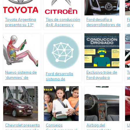
Toyota Argentina
Tips de conducción
Ford desafía a
F
presenta su 13ª
4×4: Ascenso y
desarrolladores de
d
«Toyota Expedition
descenso en
todo el mundo a
“
4X4, curso de
pendiente.
crear aplicaciones
E
conducción segura
para evitar
para clientes.
congestionamientos
de tránsito.
Nuevo sistema de
Exclusivo traje de
T
Ford desarrolla
‘dummies’ de
Ford ayuda a
u
sistema de
Toyota para
entender las
W
iluminación que
pruebas virtuales
peligrosas
C
detecta personas y
de accidentes
consecuencias de
animales.
viales
conducir bajo los
efectos de las
drogas.
Chevrolet presenta
Consejos
Airbag del
U