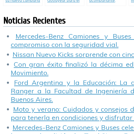
su nueva campaña
Goodyear para el
acompañante,
m
#BastadeVivos.
manejo seguro en
invento de
c
vacaciones
Mercedes-Benz,
s
cumple 30 años
a
Noticias Recientes
vi
Mercedes-Benz Camiones y Buses
compromiso con la seguridad vial.
Nissan Nuevo Kicks sorprende con cinco
Con gran éxito finalizó la décima ed
Movimiento.
Ford Argentina y la Educación: La 
Ranger a la Facultad de Ingeniería 
Buenos Aires.
Moto y verano: Cuidados y consejos d
para tenerla en condiciones y disfrutar 
Mercedes-Benz Camiones y Buses cele