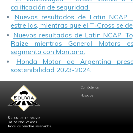
calificación de seguridad.
Nuevos resultados de Latin NCAP: 
estrellas, mientras que el T-Cross se d
Nuevos resultados de Latin NCAP: T
Raize mientras General Motors e
segmento con Montana.
Honda Motor de Argentina prese
sostenibilidad 2023-2024.
Contáctenos
Nosotros
©2007-2015 EduVia
Losino Producciones
Todos los derechos reservados.