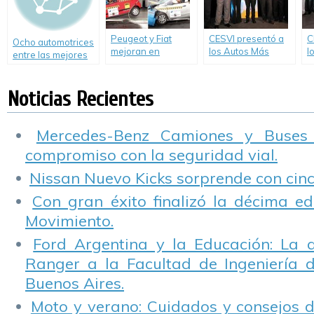
Peugeot y Fiat
CESVI presentó a
C
Ocho automotrices
mejoran en
los Autos Más
l
entre las mejores
ensayos de
Seguros de 2014.
S
empresas de 2013
choque de Latin
NCAP; Chevrolet
Noticias Recientes
decepciona
Mercedes-Benz Camiones y Buses
compromiso con la seguridad vial.
Nissan Nuevo Kicks sorprende con cinco
Con gran éxito finalizó la décima ed
Movimiento.
Ford Argentina y la Educación: La 
Ranger a la Facultad de Ingeniería 
Buenos Aires.
Moto y verano: Cuidados y consejos d