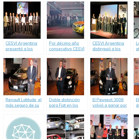
CESVI Argentina
Por décimo año
CESVI Argentina
L
presentó a los
consecutivo CESVI
distinguió a los
a
Autos Más Seguros
Argentina premió a
Autos más Seguros
c
de 2012.
los autos más
de 2011
v
seguros 2016
Renault Latitude, el
Doble distinción
El Peugeot 3008
E
más seguro de su
para Fiat en los
volvió a ganar por
d
categoría por
Autos Más Seguros
cuarta vez el
p
tercer año
de 2013.
premio al Auto más
s
consecutivo.
Seguro en la
F
Categoría
a
SUV/Crossover.
g
s