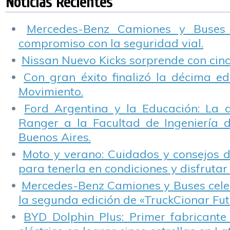
Noticias Recientes
arte para niños y
educación musical
jóvenes
en Buenos Aires.
Mercedes-Benz Camiones y Buses
compromiso con la seguridad vial.
Nissan Nuevo Kicks sorprende con cinco
Con gran éxito finalizó la décima ed
Movimiento.
Ford Argentina y la Educación: La 
Ranger a la Facultad de Ingeniería 
Buenos Aires.
Moto y verano: Cuidados y consejos d
para tenerla en condiciones y disfrutar 
Mercedes-Benz Camiones y Buses cele
la segunda edición de «TruckCionar Fut
BYD Dolphin Plus: Primer fabricante