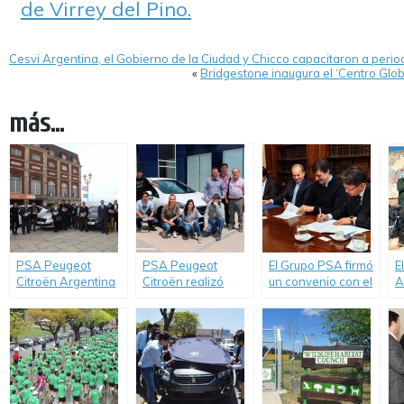
de Virrey del Pino.
Cesvi Argentina, el Gobierno de la Ciudad y Chicco capacitaron a perio
«
Bridgestone inaugura el ‘Centro Glo
más...
PSA Peugeot
PSA Peugeot
El Grupo PSA firmó
E
Citroën Argentina
Citroën realizó
un convenio con el
A
donó 24 vehículos
siete nuevas
Ministerio de
l
a todo el país con
donaciones de
Educación y
“
el programa
vehículos a
Deportes de la
r
«Guardianes de la
entidades técnicas
Nación para el
d
Educación»
del país
desarrollo de la
u
educación técnica
t
en todo el país.
A