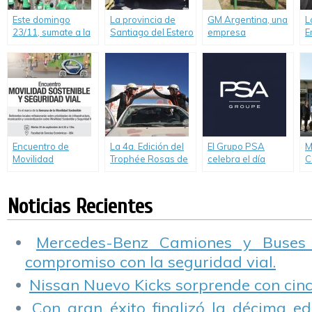
Este domingo
La provincia de
GM Argentina, una
L
23/11, sumate a la
Santiago del Estero
empresa
E
carrera solidaria
recibió el primero
comprometida con
R
Servicio Chevrolet
de los 31 vehículos
la Responsabilidad
b
10K en Buenos
donados por PSA
Social Empresaria,
e
Aires y participá
Peugeot Citroën
celebró el Día
I
del sorteo de un
Argentina a
Mundial del Medio
R
auto cero KM
instituciones
Ambiente
técnicas de todo el
país.
Encuentro de
La 4a. Edición del
El Grupo PSA
M
Movilidad
Trophée Rosas de
celebra el día
C
Sostenible y
los Andes larga
Mundial de la Salud
B
Seguridad Vial –
desde Salta el16
con acciones para
d
Fundación de
de Abril 2017
sus colaboradores
Noticias Recientes
Empresa Groupe
Renault.
Mercedes-Benz Camiones y Buses
compromiso con la seguridad vial.
Nissan Nuevo Kicks sorprende con cinco
Con gran éxito finalizó la décima ed