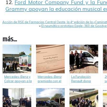
Ford Motor Company Fund y la Fund
Grammy apoyan la educación musical en
Acción de RSE de Farmacias Central Oeste, la 4ª edición de la «Camina
«
El neumático prototipo Eagle-360 de Goodyea
más...
Mercedes-Benz y
Mercedes-Benz
La Fundación
2
Colcar apoyan a la
premiada con el
Renault dona
s
Biblioteca Popular
Mejor Reporte
nuevamente un
d
de Virrey del Pino.
Social de
Renault Kangoo a
R
Empresas
CONIN
t