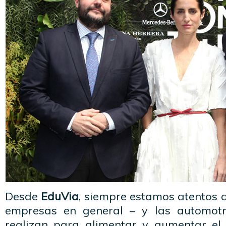
Desde
EduVia
, siempre estamos atentos a
empresas en general – y las automotri
realizan para alimentar y aumentar el n