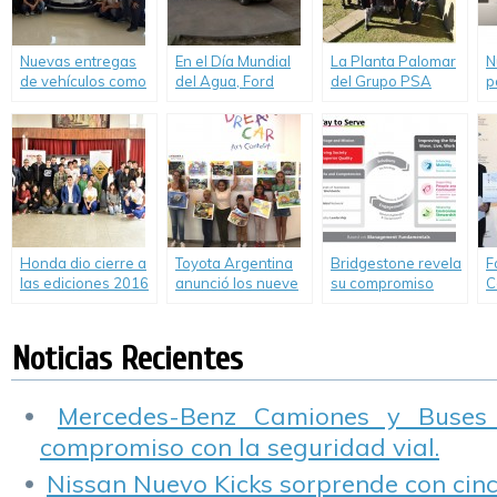
Nuevas entregas
En el Día Mundial
La Planta Palomar
N
de vehículos como
del Agua, Ford
del Grupo PSA
p
herramientas de
renovó su
progresa en su
d
estudio a
compromiso con
plan de
G
instituciones
quienes más la
sustentabilidad
técnicas de la
necesitan.
mano de PSA
Peugeot Citroën
Argentina.
Honda dio cierre a
Toyota Argentina
Bridgestone revela
F
las ediciones 2016
anunció los nueve
su compromiso
C
de “Pacto Vial” y
ganadores de la
global de RSE
F
“Pioneros en
quinta edición de
«Nuestra Manera
L
Movimiento”.
su concurso de
de Servir»
a
Noticias Recientes
arte para niños y
e
jóvenes
e
Mercedes-Benz Camiones y Buses
compromiso con la seguridad vial.
Nissan Nuevo Kicks sorprende con cinco