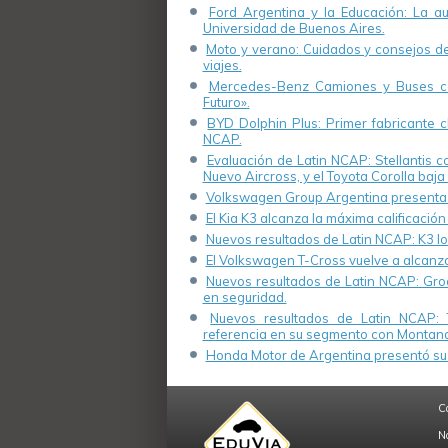
Ford Argentina y la Educación: La a
Universidad de Buenos Aires.
Moto y verano: Cuidados y consejos de 
viajes.
Mercedes-Benz Camiones y Buses cel
Futuro».
BYD Dolphin Plus: Primer fabricante ch
NCAP.
Evaluación de Latin NCAP: Stellantis 
Nuevo Aircross, y el Toyota Corolla baja 
Volkswagen Group Argentina presenta s
El Kia K3 alcanza la máxima calificación
Nuevos resultados de Latin NCAP: K3 log
El Volkswagen T-Cross vuelve a alcanza
Nuevos resultados de Latin NCAP: Groo
en seguridad.
Nuevos resultados de Latin NCAP: 
referencia en su segmento con Montana
Honda Motor de Argentina presentó su 
C
N