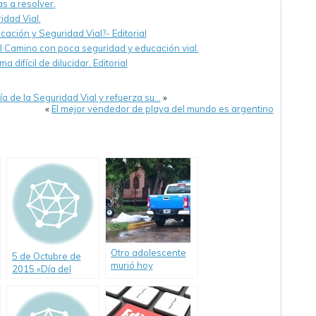
s a resolver.
dad Vial.
cación y Seguridad Vial?- Editorial
l Camino con poca seguridad y educación vial.
difícil de dilucidar. Editorial
a de la Seguridad Vial y refuerza su…
»
«
El mejor vendedor de playa del mundo es argentino
Otro adolescente
5 de Octubre de
murió hoy
2015 «Día del
conduciendo un
Camino»
cuatriciclo