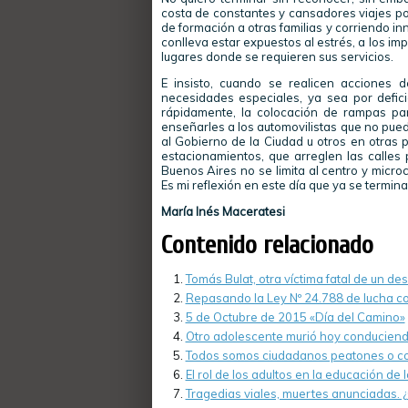
costa de constantes y cansadores viajes por 
de formación a otras familias y corriendo i
conlleva estar expuestos al estrés, a los imp
lugares donde se requieren sus servicios.
E insisto, cuando se realicen acciones 
necesidades especiales, ya sea por deficie
rápidamente, la colocación de rampas pa
enseñarles a los automovilistas que no pue
al Gobierno de la Ciudad u otros en otras 
estacionamientos, que arreglen las calles
Buenos Aires no se limita al centro y micr
Es mi reflexión en este día que ya se termin
María Inés Maceratesi
Contenido relacionado
Tomás Bulat, otra víctima fatal de un de
Repasando la Ley Nº 24.788 de lucha co
5 de Octubre de 2015 «Día del Camino»
Otro adolescente murió hoy conduciendo
Todos somos ciudadanos peatones o c
El rol de los adultos en la educación de l
Tragedias viales, muertes anunciadas.