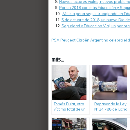
Nuevos actores viales, nuevos problema
Por un 2018 con más Educación y Seguri
¿Vale la pena seguir trabajando en Edu
5 de octubre de 2018, un nuevo Día de
Seguridad y Educación Vial, un panorama 
PSA Peugeot Citroën Argentina celebra el dí
más...
Tomás Bulat, otra
Repasando la Ley
víctima fatal de un
Nº 24.788 de lucha
desgraciado
contra el
episodio en la Ruta
alcoholismo
9