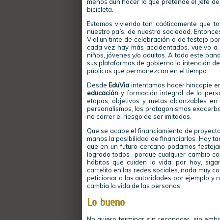
menos aún hacer lo que pretende el Jefe d
bicicleta.
Estamos viviendo tan caóticamente que todo
nuestro país, de nuestra sociedad. Entonce
Vial un tinte de celebración o de festejo p
cada vez hay más accidentados, vuelvo a rep
niños, jóvenes y/o adultos. A todo este p
sus plataformas de gobierno la intención de
públicas que permanezcan en el tiempo.
Desde
EduVia
intentamos hacer hincapie en
educación
y formación integral de la per
etapas, objetivos y metas alcanzables en
personalismos, los protagonismos exacerbad
no correr el riesgo de ser imitados.
Que se acabe el financiamiento de proyect
manos la posibilidad de financiarlos. Hay ta
que en un futuro cercano podamos festejar
logrado todos -porque cualquier cambio co
hábitos que cuiden la vida; por hoy, sig
cartelito en las redes sociales, nada muy c
peticionar a las autoridades por ejemplo y 
cambia la vida de las personas.
Lo bueno
No quiero terminar sin reconocer, sin emb