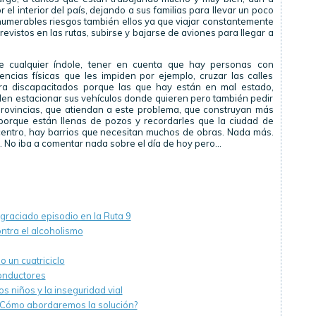
el interior del país, dejando a sus familias para llevar un poco
nnumerables riesgos también ellos ya que viajar constantemente
revistos en las rutas, subirse y bajarse de aviones para llegar a
de cualquier índole, tener en cuenta que hay personas con
ncias físicas que les impiden por ejemplo, cruzar las calles
ra discapacitados porque las que hay están en mal estado,
den estacionar sus vehículos donde quieren pero también pedir
provincias, que atiendan a este problema, que construyan más
 porque están llenas de pozos y recordarles que la ciudad de
ocentro, hay barrios que necesitan muchos de obras. Nada más.
a. No iba a comentar nada sobre el día de hoy pero…
sgraciado episodio en la Ruta 9
ntra el alcoholismo
 un cuatriciclo
onductores
os niños y la inseguridad vial
 ¿Cómo abordaremos la solución?