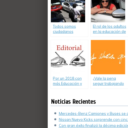
Todos somos
El rol de los adultos
ciudadanos
en la educación de
peatones o
los niños y la
conductores
inseguridad vial
Por un 2018 con
¿Vale la pena
más Educación y
seguir trabajando
Seguridad Vial.
en Educación y
Seguridad Vial?-
Editorial
Noticias Recientes
Mercedes-Benz Camiones y Buses se de
Nissan Nuevo Kicks sorprende con cinco
Con gran éxito finalizó la décima edici