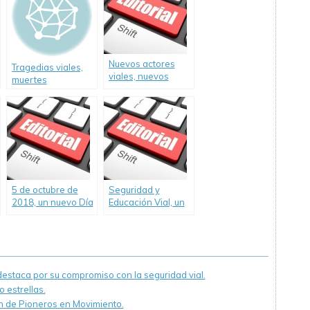
Nuevos actores
Tragedias viales,
viales, nuevos
muertes
problemas a
anunciadas. ¿Cómo
resolver.
abordaremos la
solución?
5 de octubre de
Seguridad y
2018, un nuevo Día
Educación Vial, un
del Camino con
panorama difícil de
poca seguridad y
dilucidar. Editorial
educación vial.
staca por su compromiso con la seguridad vial.
 estrellas.
ón de Pioneros en Movimiento.