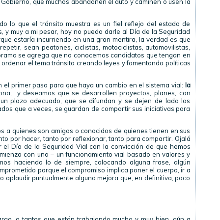
e Gobierno, que muchos abandonen el auto y caminen o usen la
 lo que el tránsito muestra es un fiel reflejo del estado de
s, y muy a mi pesar, hoy no puedo darle al Día de la Seguridad
orque estaría incurriendo en una gran mentira, la verdad es que
etir, sean peatones, ciclistas, motociclistas, automovilistas,
anorama se agrega que no conocemos candidatos que tengan en
 ordenar el tema tránsito creando leyes y fomentando políticas
 el primer paso para que haya un cambio en el sistema vial:
la
sona; y deseamos que se desarrollen proyectos, planes, con
 un plazo adecuado, que se difundan y se dejen de lado los
os que a veces, se guardan de compartir sus iniciativas para
os a quienes son amigos o conocidos de quienes tienen en sus
nto por hacer, tanto por reflexionar, tanto para compartir. Ojalá
 el Día de la Seguridad Vial con la convicción de que hemos
mienza con uno – un funcionamiento vial basado en valores y
amos haciendo lo de siempre, colocando alguna frase, algún
omprometido porque el compromiso implica poner el cuerpo, ir a
no aplaudir puntualmente alguna mejora que, en definitiva, poco
argo, a tantos que están trabajando mucho y muy bien, aún a