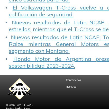
El Volkswagen T-Cross vuelve a 
calificación de seguridad.
Nuevos resultados de Latin NCAP: 
estrellas, mientras que el T-Cross se d
Nuevos resultados de Latin NCAP: T
Raize mientras General Motors e
segmento con Montana.
Honda Motor de Argentina prese
sostenibilidad 2023-2024.
Contáctenos
Nosotros
©2007-2015 EduVia
Losino Producciones