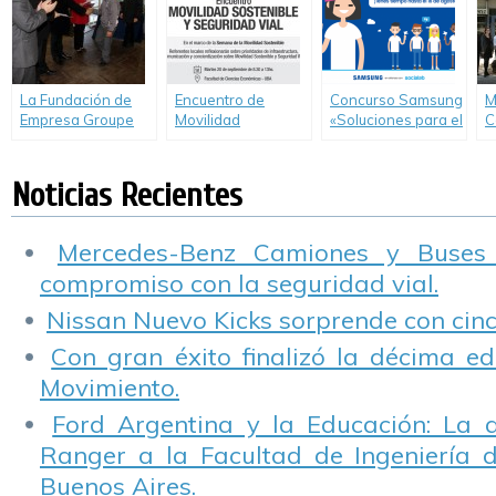
Argentina a
P
instituciones
técnicas de todo el
país.
La Fundación de
Encuentro de
Concurso Samsung
M
Empresa Groupe
Movilidad
«Soluciones para el
C
Renalut entregó 87
Sostenible y
Futuro» inscribe
B
becas a
Seguridad Vial –
hasta el 16 de
d
estudiantes del
Fundación de
agosto
Noticias Recientes
Instituto Técnico
Empresa Groupe
Renault
Renault.
Mercedes-Benz Camiones y Buses
compromiso con la seguridad vial.
Nissan Nuevo Kicks sorprende con cinco
Con gran éxito finalizó la décima ed
Movimiento.
Ford Argentina y la Educación: La 
Ranger a la Facultad de Ingeniería 
Buenos Aires.