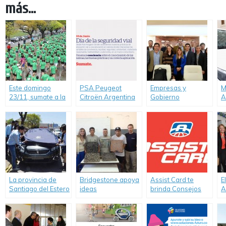
más...
Este domingo
PSA Peugeot
Empresas y
M
23/11, sumate a la
Citroën Argentina
Gobierno
A
carrera solidaria
celebra el día de la
compartieron
P
Servicio Chevrolet
Seguridad Vial y
experiencias de
l
10K en Buenos
refuerza su
RSE y Seguridad
A
Aires y participá
compromiso
Vial
S
del sorteo de un
auto cero KM
La provincia de
Bridgestone apoya
Assist Card te
E
Santiago del Estero
ideas
brinda Consejos
A
recibió el primero
transformadoras
para que tu viaje no
n
de los 31 vehículos
que ayudan a
impacte en el
u
donados por PSA
cuidar el
medio ambiente
u
Peugeot Citroën
medioambiente
t