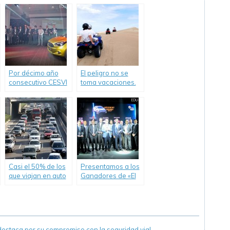
vehículos son
Autopista
claves de la
Panamericana
seguridad.
Ramal Pilar
Por décimo año
El peligro no se
consecutivo CESVI
toma vacaciones.
Argentina premió a
Informe de CESVI
los autos más
sobre el uso de
seguros 2016
Cuatriciclos.
Casi el 50% de los
Presentamos a los
que viajan en auto
Ganadores de «El
no utilizan el
Auto más Seguro
cinturón de
2017»
seguridad
staca por su compromiso con la seguridad vial.