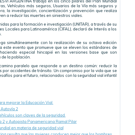
ESVI ARGENTINA trabaja en los cinco pilares del Plan Mundial
ras, Vehículos más seguros, Usuarios de la Vía más seguros y
a, la investigación, concientización y prevención que realiza
 a reducir las muertes en siniestros viales.
Unidas para la formación e investigación (UNITAR), a través de su
s Locales para Latinoamérica (CIFAL), declaró de Interés a los
.
ega simultáneamente con la realización de su octava edición
ara este evento que promueve que se eleven los estándares de
 haciendo especial hincapié en las versiones base que son
 de la población.
camino paralelo que responde a un destino común: reducir la
as por accidentes de tránsito. Un compromiso por la vida que se
afíos para el futuro, relacionados con la seguridad vial infantil
ra mejorar la Educación Vial.
 Autovía 2
ehículos son claves de la seguridad.
ía 2 y Autopista Panamericana Ramal Pilar
ndial en materia de seguridad vial
tina resulta que las mujeres conducen mejor que los hombres