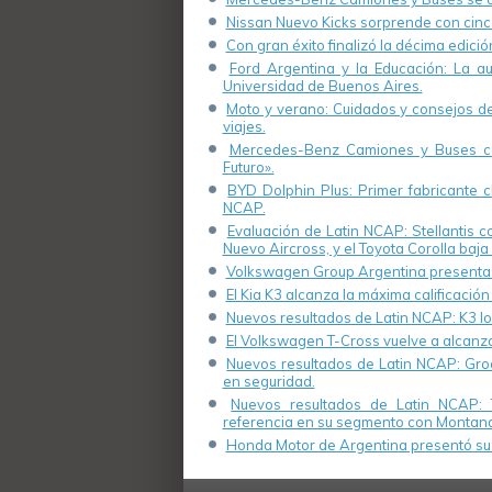
de la Semana de la
Seguridad Vial.
Nissan Nuevo Kicks sorprende con cinco
Con gran éxito finalizó la décima edici
Ford Argentina y la Educación: La a
Universidad de Buenos Aires.
Moto y verano: Cuidados y consejos de 
viajes.
Mercedes-Benz Camiones y Buses cel
Futuro».
BYD Dolphin Plus: Primer fabricante ch
NCAP.
Evaluación de Latin NCAP: Stellantis 
Nuevo Aircross, y el Toyota Corolla baja 
Volkswagen Group Argentina presenta s
El Kia K3 alcanza la máxima calificación
Nuevos resultados de Latin NCAP: K3 log
El Volkswagen T-Cross vuelve a alcanza
Nuevos resultados de Latin NCAP: Groo
en seguridad.
Nuevos resultados de Latin NCAP: 
referencia en su segmento con Montana
Honda Motor de Argentina presentó su 