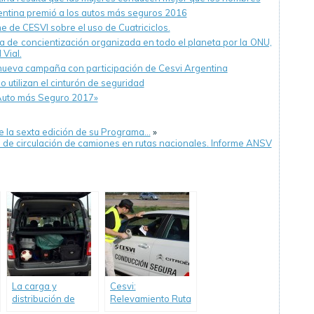
ntina premió a los autos más seguros 2016
e de CESVI sobre el uso de Cuatriciclos.
de concientización organizada en todo el planeta por la ONU,
Vial.
», nueva campaña con participación de Cesvi Argentina
o utilizan el cinturón de seguridad
Auto más Seguro 2017»
e la sexta edición de su Programa…
»
n de circulación de camiones en rutas nacionales. Informe ANSV
La carga y
Cesvi:
distribución de
Relevamiento Ruta
peso en los
11 y 8, Autovía 2 y