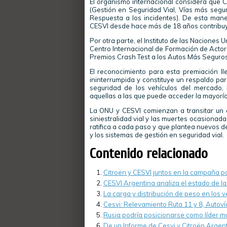
El organismo internacional considera que C
(Gestión en Seguridad Vial, Vías más segu
Respuesta a los incidentes). De esta maner
CESVI desde hace más de 18 años contribuyen
Por otra parte, el Instituto de las Naciones 
Centro Internacional de Formación de Actore
Premios Crash Test a los Autos Más Seguros
El reconocimiento para esta premiación ll
ininterrumpida y constituye un respaldo p
seguridad de los vehículos del mercado,
aquellas a las que puede acceder la mayoría
La ONU y CESVI comienzan a transitar un 
siniestralidad vial y las muertes ocasionad
ratifica a cada paso y que plantea nuevos des
y los sistemas de gestión en seguridad vial.
Contenido relacionado
Citroën y CESVI juntos en la campaña pa
CESVI Argentina analiza el estado de la
La carga y distribución de peso en los v
Cesvi: Relevamiento Ruta 11 y 8, Autov
Rusia podría posicionarse como líder mu
De un Informe de Cesvi y Citroën Argen