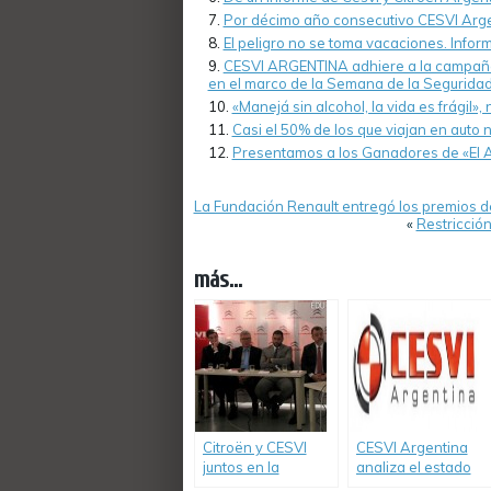
Por décimo año consecutivo CESVI Arge
El peligro no se toma vacaciones. Inform
CESVI ARGENTINA adhiere a la campaña 
en el marco de la Semana de la Seguridad 
«Manejá sin alcohol, la vida es frágil
Casi el 50% de los que viajan en auto n
Presentamos a los Ganadores de «El 
La Fundación Renault entregó los premios d
«
Restricció
más...
Citroën y CESVI
CESVI Argentina
juntos en la
analiza el estado
campaña para
de la Autovía 2