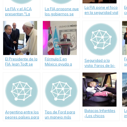
La FIA pone el foco
E
La FIA y el ACA
La FIA propone que
en la seguridad vial
c
presentan "La
los gobiernos se
en Argentina.
p
Década de la
unan para salvar
s
Seguridad Vial"
cinco millones de
9
vidas.
L
El Presidente de la
Fórmula E en
F
Seguridad a la
FIA Jean Todt se
México ayuda a
s
vista: Faros de bi-
reunió con el Papa
crear conciencia
c
xenón
Francisco para
sobre Seguridad
S
direccionales.
destacar el desafío
Vial
F
de la seguridad vial
global infantil.
Butacas Infantiles
L
Argentina entre los
Tips de Ford para
¿Los chicos
i
peores países para
un manejo más
primero? Amplio
t
los más chicos en
eficiente y
informe de Cesvi
s