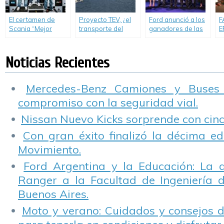
El certamen de
Proyecto TEV, ¿el
Ford anunció a los
F
Scania “Mejor
transporte del
ganadores de las
E
Conductor de
futuro?
Iniciativas Globales
t
Camiones” ya tiene
de Innovación en
c
a su último finalista:
Movilidad.
S
Noticias Recientes
Jorge Correa.
Mercedes-Benz Camiones y Buses
compromiso con la seguridad vial.
Nissan Nuevo Kicks sorprende con cinco
Con gran éxito finalizó la décima ed
Movimiento.
Ford Argentina y la Educación: La 
Ranger a la Facultad de Ingeniería 
Buenos Aires.
Moto y verano: Cuidados y consejos d