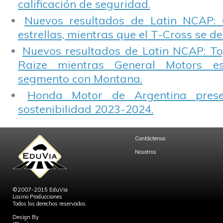
calificación de seguridad.
Nuevos resultados de Latin NCAP: 
estrellas, mientras que el T-Cross se d
Nuevos resultados de Latin NCAP: T
Raize mientras General Motors e
segmento con Montana.
Honda Motor de Argentina prese
sostenibilidad 2023-2024.
Contáctenos
Nosotros
©2007-2015 EduVia
Losino Producciones
Todos los derechos reservados.
Design By