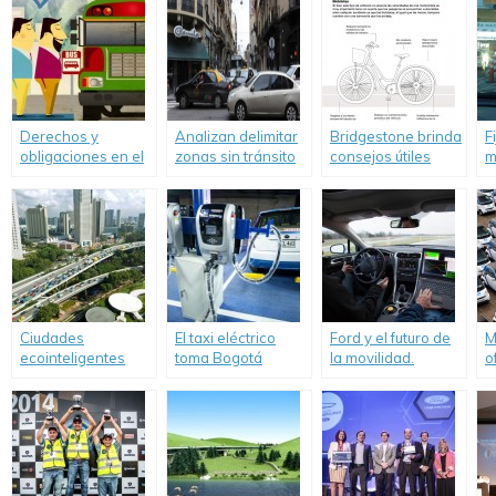
Derechos y
Analizan delimitar
Bridgestone brinda
F
obligaciones en el
zonas sin tránsito
consejos útiles
m
uso de los servicios
vehicular en
para ciclistas
d
de transporte
Rosario
p
urbano e
a
interurbano
Ciudades
El taxi eléctrico
Ford y el futuro de
M
ecointeligentes
toma Bogotá
la movilidad.
o
2