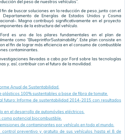
educción del peso de nuestros vehículos”.
 fin de buscar soluciones en la reducción de peso, junto con el
el Departamento de Energías de Estados Unidos y Cosma
acional–. Magna contribuyó significativamente en el proyecto
omponentes de la estructura del vehículo.
 Ford es uno de los pilares fundamentales en el plan de
lmente como “BlueprintforSustainability”. Este plan consiste en
con el fin de lograr más eficiencia en el consumo de combustible
ones contaminantes.
nvestigaciones llevadas a cabo por Ford sobre las tecnologías
 y, así, contribuir con el futuro de la movilidad.
forme Anual de Sustentabilidad.
e plásticos 100% sustentables a base de fibra de tomate.
l futuro: Informe de sustentabilidad 2014-2015 con resultados
 en el desarrollo de automóviles eléctricos.
 como potencial biocombustible.
emisiones de contaminantes por vehículo en todo el mundo.
control preventivo y gratuito de sus vehículos hasta el 8 de