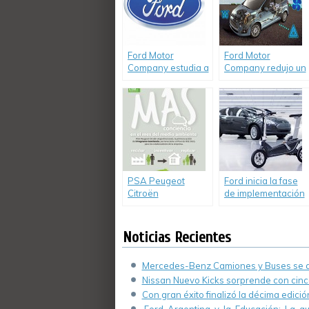
tomate.
Ford Motor
Ford Motor
Company estudia a
Company redujo un
las algas como
37% las emisiones
potencial
de contaminantes
biocombustible.
por vehículo en
todo el mundo.
PSA Peugeot
Ford inicia la fase
Citroën
de implementación
comprometido con
de su Plan de
el medio ambiente
Movilidad
Inteligente.
Noticias Recientes
Mercedes-Benz Camiones y Buses se de
Nissan Nuevo Kicks sorprende con cinco
Con gran éxito finalizó la décima edici