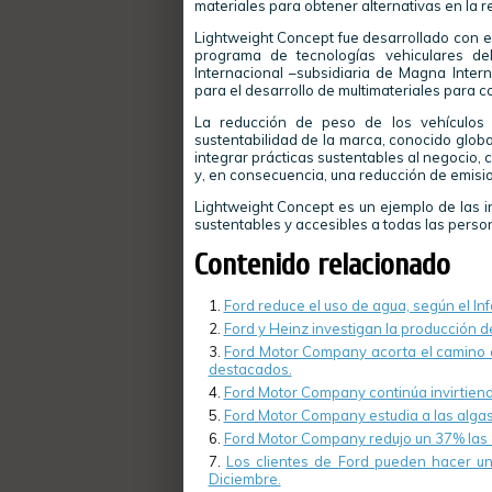
materiales para obtener alternativas en la r
Lightweight Concept fue desarrollado con el
programa de tecnologías vehiculares d
Internacional –subsidiaria de Magna Intern
para el desarrollo de multimateriales para c
La reducción de peso de los vehículos
sustentabilidad de la marca, conocido globa
integrar prácticas sustentables al negocio, 
y, en consecuencia, una reducción de emisi
Lightweight Concept es un ejemplo de las i
sustentables y accesibles a todas las personas
Contenido relacionado
Ford reduce el uso de agua, según el In
Ford y Heinz investigan la producción d
Ford Motor Company acorta el camino a
destacados.
Ford Motor Company continúa invirtiendo
Ford Motor Company estudia a las algas
Ford Motor Company redujo un 37% las 
Los clientes de Ford pueden hacer un 
Diciembre.