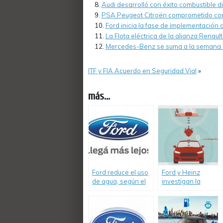
Audi desarrolló con éxito combustible di
PSA Peugeot Citroën comprometido con
Ford inicia la fase de implementación d
La Flota eléctrica de la alianza Rena
Mercedes-Benz se suma a la semana d
ITF y FIA Acuerdo en Seguridad Vial
»
más...
Ford reduce el uso
Ford y Heinz
de agua, según el
investigan la
Informe Anual de
producción de
Sustentabilidad.
plásticos 100%
sustentables a
base de fibra de