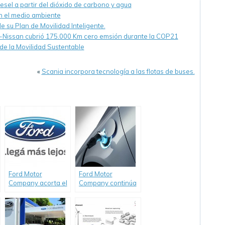
esel a partir del dióxido de carbono y agua
 el medio ambiente
e su Plan de Movilidad Inteligente.
ult-Nissan cubrió 175.000 Km cero emsión durante la COP21
e la Movilidad Sustentable
«
Scania incorpora tecnología a las flotas de buses.
Ford Motor
Ford Motor
Company acorta el
Company continúa
camino al futuro:
invirtiendo en el
Informe de
desarrollo de
sustentabilidad
automóviles
2014-2015 con
eléctricos.