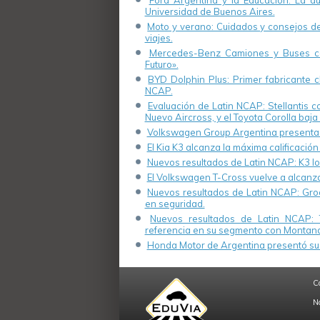
Ford Argentina y la Educación: La a
Universidad de Buenos Aires.
Moto y verano: Cuidados y consejos de 
viajes.
Mercedes-Benz Camiones y Buses cel
Futuro».
BYD Dolphin Plus: Primer fabricante ch
NCAP.
Evaluación de Latin NCAP: Stellantis 
Nuevo Aircross, y el Toyota Corolla baja 
Volkswagen Group Argentina presenta s
El Kia K3 alcanza la máxima calificación
Nuevos resultados de Latin NCAP: K3 log
El Volkswagen T-Cross vuelve a alcanza
Nuevos resultados de Latin NCAP: Groo
en seguridad.
Nuevos resultados de Latin NCAP: 
referencia en su segmento con Montana
Honda Motor de Argentina presentó su 
C
N