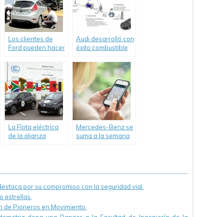
resultados
destacados.
Los clientes de
Audi desarrolló con
Ford pueden hacer
éxito combustible
un control
diesel a partir del
preventivo y
dióxido de carbono
gratuito de sus
y agua
vehículos hasta el
8 de Diciembre.
La Flota eléctrica
Mercedes-Benz se
de la alianza
suma a la semana
Renault-Nissan
de la Movilidad
cubrió 175.000 Km
Sustentable
cero emsión
durante la COP21
staca por su compromiso con la seguridad vial.
 estrellas.
ón de Pioneros en Movimiento.