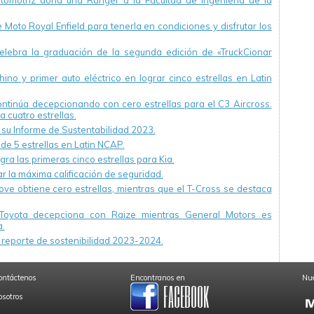
utomotriz dona una Ranger a la Facultad de Ingeniería de la
Moto Royal Enfield para tenerla en condiciones y disfrutar los
ebra la graduación de la segunda edición de «TruckCionar
ino y primer auto eléctrico en lograr cinco estrellas en Latin
continúa decepcionando con cero estrellas para el C3 Aircross.
a cuatro estrellas.
u Informe de Sustentabilidad 2023.
 de 5 estrellas en Latin NCAP.
ra las primeras cinco estrellas para Kia.
r la máxima calificación de seguridad.
ve obtiene cero estrellas, mientras que el T-Cross se destaca
Toyota decepciona con Raize mientras General Motors es
.
reporte de sostenibilidad 2023-2024.
ontáctenos
Encontranos en
Nue
osotros