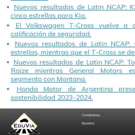
Nuevos resultados de Latin NCAP: K
cinco estrellas para Kia.
El Volkswagen T-Cross vuelve a 
calificación de seguridad.
Nuevos resultados de Latin NCAP: 
estrellas, mientras que el T-Cross se d
Nuevos resultados de Latin NCAP: T
Raize mientras General Motors e
segmento con Montana.
Honda Motor de Argentina prese
sostenibilidad 2023-2024.
Contáctenos
Nosotros