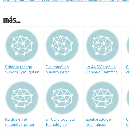
más...
Cámara testigo
El automóvil y
La ANSV creó un
C
Subaru EyeSight un
nuestro perro.
Consejo Científico
c
nuevo elemento de
Cómo viajar
s
Seguridad Vial
seguros
Ruidos en el
El TCD o Copiloto
Equilibrado de
C
automóvil, poner
Tecnológico
neumáticos
a