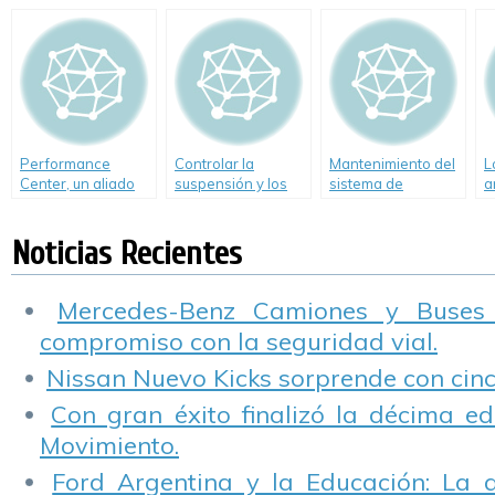
atención
Performance
Controlar la
Mantenimiento del
L
Center, un aliado
suspensión y los
sistema de
a
para poner el auto
amortiguadores
iluminación de los
e
a punto para las
del auto
vehículos
p
Noticias Recientes
vacaciones.
Mercedes-Benz Camiones y Buses
compromiso con la seguridad vial.
Nissan Nuevo Kicks sorprende con cinco
Con gran éxito finalizó la décima ed
Movimiento.
Ford Argentina y la Educación: La 