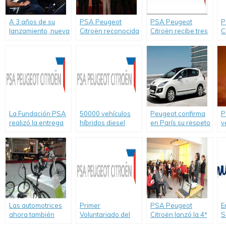
A 3 años de su
PSA Peugeot
PSA Peugeot
P
lanzamiento, nueva
Citroën reconocida
Citroën recibe tres
C
donación en Tandil
por su labor en
premios europeos
s
de «Guardianes de
Responsabilidad
a la innovación por
J
la Educación».
Social Empresaria
la tecnología
E
por el Ministerio de
Hybrid Air
producción, ciencia
y tecnología de la
provincia de
Buenos Aires.
La Fundación PSA
50000 vehículos
Peugeot confirma
P
realizó la entrega
híbridos diesel
en París su respeto
v
del premio al
comercializados en
por el
l
proyecto ganador
Europa por PSA
medioambiente.
S
de Argentina
Peugeot Citroën
F
Las automotrices
Primer
PSA Peugeot
E
ahora también
Voluntariado del
Citroën lanzó la 4ª
S
compiten en la
año PSA Peugeot
edición de
n