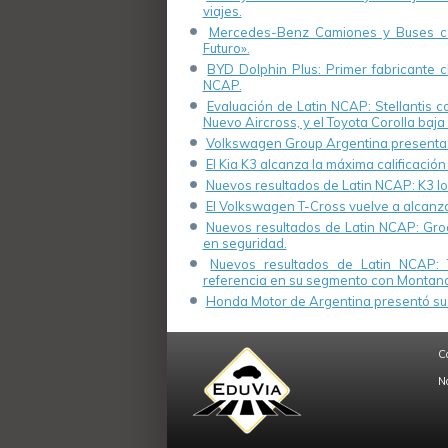
viajes.
Mercedes-Benz Camiones y Buses cel
Futuro».
BYD Dolphin Plus: Primer fabricante ch
NCAP.
Evaluación de Latin NCAP: Stellantis 
Nuevo Aircross, y el Toyota Corolla baja 
Volkswagen Group Argentina presenta s
El Kia K3 alcanza la máxima calificación
Nuevos resultados de Latin NCAP: K3 log
El Volkswagen T-Cross vuelve a alcanza
Nuevos resultados de Latin NCAP: Groo
en seguridad.
Nuevos resultados de Latin NCAP: 
referencia en su segmento con Montana
Honda Motor de Argentina presentó su 
C
N