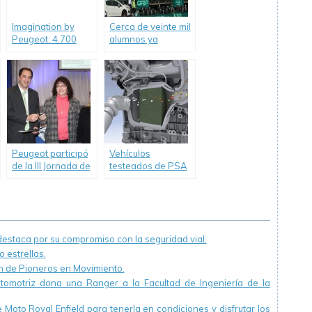
Imagination by
Cerca de veinte mil
Peugeot: 4.700
alumnos ya
alumnos de 13
recibieron los
provincias
talleres de Peugeot
recibieron los
talleres de
Peugeot.
Peugeot participó
Vehículos
de la III Jornada de
testeados de PSA
RSE de la
peugeot Citroën,
Universidad
cumplen con las
Tecnológica de
normas de no
Chaco
contaminar.
staca por su compromiso con la seguridad vial.
 estrellas.
ón de Pioneros en Movimiento.
utomotriz dona una Ranger a la Facultad de Ingeniería de la
Moto Royal Enfield para tenerla en condiciones y disfrutar los