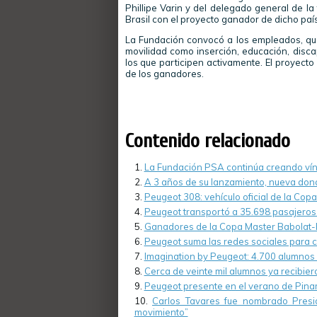
Phillipe Varin y del delegado general de l
Brasil con el proyecto ganador de dicho país
La Fundación convocó a los empleados, qu
movilidad como inserción, educación, disc
los que participen activamente. El proyecto
de los ganadores.
Contenido relacionado
La Fundación PSA continúa creando vín
A 3 años de su lanzamiento, nueva dona
Peugeot 308: vehículo oficial de la Cop
Peugeot transportó a 35.698 pasajer
Ganadores de la Copa Master Babolat-
Peugeot suma las redes sociales para c
Imagination by Peugeot: 4.700 alumnos d
Cerca de veinte mil alumnos ya recibier
Peugeot presente en el verano de Pinam
Carlos Tavares fue nombrado Pres
movimiento”