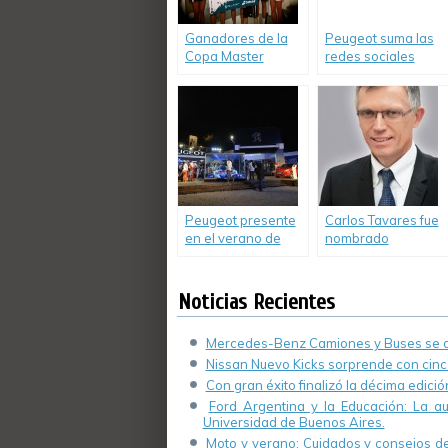
Ganadores de la
Peugeot suma las
Copa Master
redes sociales
Babolat-Peugeot
para conectar sus
2013 viajarán a
concesionarios
Roland Garros
con las escuelas
técnicas
Peugeot presente
Carlos Tavares fue
en el verano de
nombrado
Pinamar y Cariló
Presidente de la
Fundación PSA
Peugeot Citroën
Noticias Recientes
“Un mundo en
movimiento”
Mercedes-Benz Camiones y Buses se de
Nissan Nuevo Kicks sorprende con cinco
Con gran éxito finalizó la décima edici
Ford Argentina y la Educación: La a
Universidad de Buenos Aires.
Moto y verano: Cuidados y consejos de 