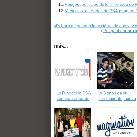
Peugeot participó de la III Jornada de
Vehículos testeados de PSA peugeot C
«Es hora de pasar a la acción»…de una vez 
«
Peugeot donará un
más...
La Fundación PSA
A 3 años de su
continúa creando
lanzamiento, nueva
vínculos con la
donación en Tandil
comunidad
de «Guardianes de
la Educación».