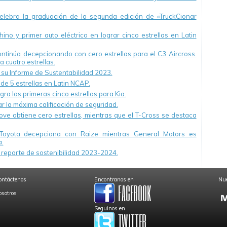
ebra la graduación de la segunda edición de «TruckCionar
ino y primer auto eléctrico en lograr cinco estrellas en Latin
continúa decepcionando con cero estrellas para el C3 Aircross.
a cuatro estrellas.
u Informe de Sustentabilidad 2023.
 de 5 estrellas en Latin NCAP.
ra las primeras cinco estrellas para Kia.
r la máxima calificación de seguridad.
ve obtiene cero estrellas, mientras que el T-Cross se destaca
Toyota decepciona con Raize mientras General Motors es
.
reporte de sostenibilidad 2023-2024.
ontáctenos
Encontranos en
Nue
osotros
Seguinos en