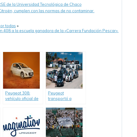
 RSE de la Universidad Tecnológica de Chaco
itroën, cumplen con las normas de no contaminar.
por todas
»
 408 a la escuela ganadora de la «Carrera Fundación Pescar».
Peugeot 308:
Peugeot
vehículo oficial de
transportó a
la Copa Davis
35.698 pasajeros
en Pinamar con
#207CompactLevanta