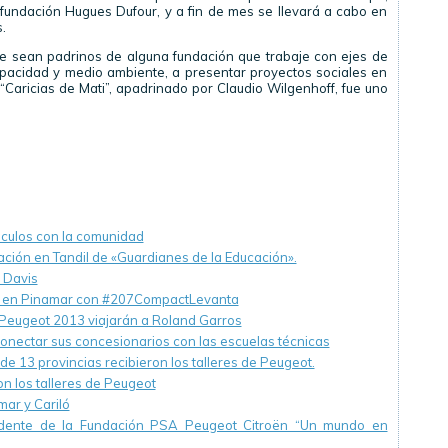
a fundación Hugues Dufour, y a fin de mes se llevará a cabo en
.
e sean padrinos de alguna fundación que trabaje con ejes de
apacidad y medio ambiente, a presentar proyectos sociales en
 “Caricias de Mati”, apadrinado por Claudio Wilgenhoff, fue uno
culos con la comunidad
ción en Tandil de «Guardianes de la Educación».
a Davis
os en Pinamar con #207CompactLevanta
Peugeot 2013 viajarán a Roland Garros
onectar sus concesionarios con las escuelas técnicas
e 13 provincias recibieron los talleres de Peugeot.
on los talleres de Peugeot
ar y Cariló
idente de la Fundación PSA Peugeot Citroën “Un mundo en