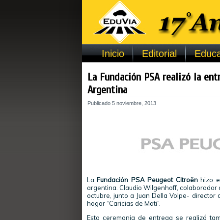
Inicio
Editorial
Educa
La Fundación PSA realizó la ent
Argentina
Publicado
5 noviembre, 2013
La
Fundación PSA Peugeot Citroën
hizo ef
argentina. Claudio Wilgenhoff, colaborador d
octubre, junto a Juan Della Volpe- directo
hogar “Caricias de Mati”.
Esta ceremonia de entrega se realizó tam