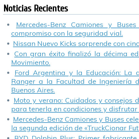
Ergonomía
abierto a todas las
Peugeot Citroën
P
Noticias Recientes
escuelas primarias
E
del país.
M
Mercedes-Benz Camiones y Buses
compromiso con la seguridad vial.
Nissan Nuevo Kicks sorprende con cinco
Con gran éxito finalizó la décima ed
Movimiento.
Ford Argentina y la Educación: La 
Ranger a la Facultad de Ingeniería 
Buenos Aires.
Moto y verano: Cuidados y consejos d
para tenerla en condiciones y disfrutar 
Mercedes-Benz Camiones y Buses cele
la segunda edición de «TruckCionar Fut
BYD Dolphin Plus: Primer fabricante