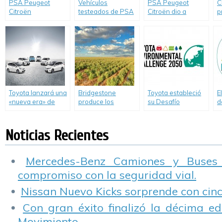
PSA Peugeot
Vehículos
PSA Peugeot
C
Citroën
testeados de PSA
Citroën dio a
p
comprometido con
peugeot Citroën,
conocer resultados
A
el medio ambiente
cumplen con las
sustentables de la
d
normas de no
tecnología «SCR»
contaminar.
Toyota lanzará una
Bridgestone
Toyota estableció
E
«nueva era» de
produce los
su Desafío
d
híbridos de bajo
primeros
Ambiental 2050
p
consumo y
neumáticos de
e
expandirá su
caucho natural
P
Noticias Recientes
oferta global.
E
M
Mercedes-Benz Camiones y Buses
compromiso con la seguridad vial.
Nissan Nuevo Kicks sorprende con cinco
Con gran éxito finalizó la décima ed
Movimiento.