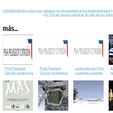
CAFAM informa sobre los cambios en el impuesto a los motovehículos
»
«
El VW up! pasa a integrar el club de los aut
más...
PSA Peugeot
PSA Peugeot
La Fundación PSA
A
Citroën recibe tres
Citroën Argentina
continúa creando
l
premios europeos
sede de la 1ª
vínculos con la
d
a la innovación por
Jornada de
comunidad
d
la tecnología
Ergonomía
l
Hybrid Air