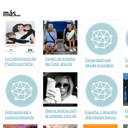
más...
La Defensoría del
Según un estudio
Seguridad vial
S
Pueblo porteña
de Ford, una de
desde el peatón
u
lanzó una
cada tres personas
y
campaña de
no utiliza el
seguridad vial en
cinturón de
las rutas
seguridad trasero.
Nueva distracción
D
Antropología y
España. Campaña
al volante: Uno de
p
comportamiento
«Movilidad Senior,
cada cuatro
d
vial
el camino de
jóvenes toma una
s
todos» para