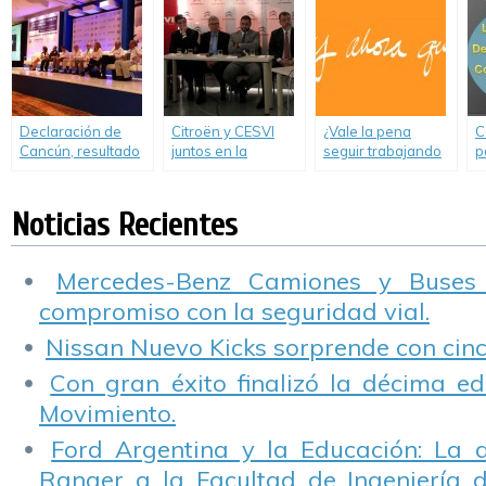
“Selfie” mientras
A
mayores de 65
maneja.
años
Declaración de
Citroën y CESVI
¿Vale la pena
C
Cancún, resultado
juntos en la
seguir trabajando
p
del IV Congreso
campaña para
en Educación y
E
Ibero-Americano
mejorar la
Seguridad Vial?-
de Seguridad Vial
Educación Vial.
Editorial
Noticias Recientes
(CISEV)
Mercedes-Benz Camiones y Buses
compromiso con la seguridad vial.
Nissan Nuevo Kicks sorprende con cinco
Con gran éxito finalizó la décima ed
Movimiento.
Ford Argentina y la Educación: La 
Ranger a la Facultad de Ingeniería 