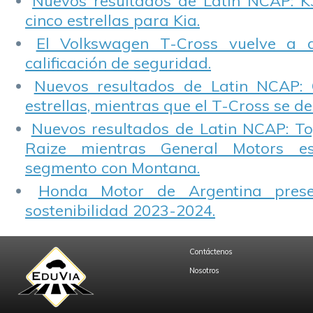
Nuevos resultados de Latin NCAP: K
cinco estrellas para Kia.
El Volkswagen T-Cross vuelve a 
calificación de seguridad.
Nuevos resultados de Latin NCAP: 
estrellas, mientras que el T-Cross se d
Nuevos resultados de Latin NCAP: T
Raize mientras General Motors e
segmento con Montana.
Honda Motor de Argentina prese
sostenibilidad 2023-2024.
Contáctenos
Nosotros