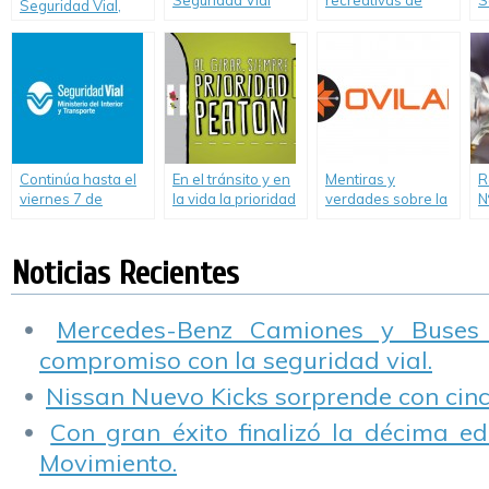
Seguridad Vial
recreativas de
S
Seguridad Vial,
para grandes y
seguridad vial en la
C
consecuencias de
chicos en el
República de los
I
un eficaz ejercicio
Hospital Garrahan
Niños
C
de la conciencia
moral
Continúa hasta el
En el tránsito y en
Mentiras y
R
viernes 7 de
la vida la prioridad
verdades sobre la
N
noviembre la
es de las personas.
Alcoholemia en la
c
Semana de la
conducción-
a
Seguridad Vial en
Informe de Ovilam
Noticias Recientes
San Pedro
Mercedes-Benz Camiones y Buses
compromiso con la seguridad vial.
Nissan Nuevo Kicks sorprende con cinco
Con gran éxito finalizó la décima ed
Movimiento.