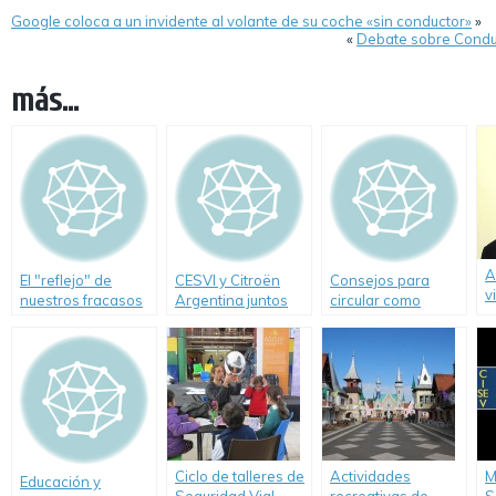
Google coloca a un invidente al volante de su coche «sin conductor»
»
«
Debate sobre Conduc
más...
A
El "reflejo" de
CESVI y Citroën
Consejos para
v
nuestros fracasos
Argentina juntos
circular como
en Seguridad Vial
por el manejo
peatones con
defensivo
seguridad
Ciclo de talleres de
Actividades
M
Educación y