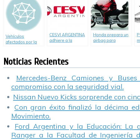
largo 22/11 y 25/11
CESVI ARGENTINA
Honda prepara un
P
Vehículos
adhiere a la
airbag para
m
afectados por la
campaña de
scooters
S
inundación
concientización
organizada en
Noticias Recientes
todo el planeta por
la ONU, en el marco
de la Semana de la
Mercedes-Benz Camiones y Buses
Seguridad Vial.
compromiso con la seguridad vial.
Nissan Nuevo Kicks sorprende con cinco
Con gran éxito finalizó la décima ed
Movimiento.
Ford Argentina y la Educación: La 
Ranger a la Facultad de Ingeniería 