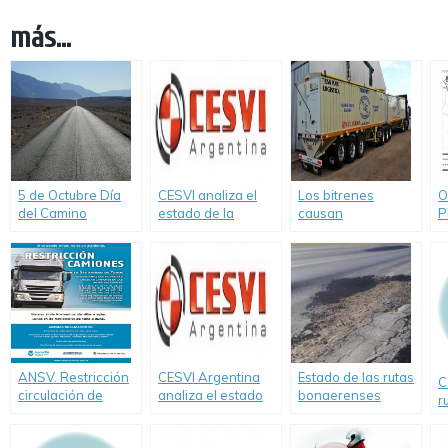
más...
5 de Octubre Día
CESVI analiza el
Los bitrenes
O
del Camino
estado de la
causan
P
Autovía 2
preocupación
ANSV. Restricción
CESVI Argentina
Estado de las rutas
C
circulación de
analiza el estado
bonaerenses
r
camiones en rutas
de la Autovía 2
i
fin de semana