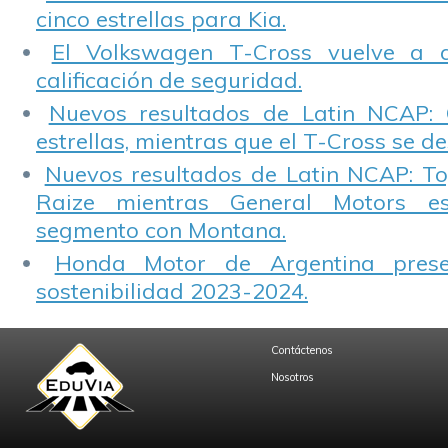
cinco estrellas para Kia.
El Volkswagen T-Cross vuelve a 
calificación de seguridad.
Nuevos resultados de Latin NCAP: 
estrellas, mientras que el T-Cross se d
Nuevos resultados de Latin NCAP: T
Raize mientras General Motors e
segmento con Montana.
Honda Motor de Argentina prese
sostenibilidad 2023-2024.
Contáctenos
Nosotros