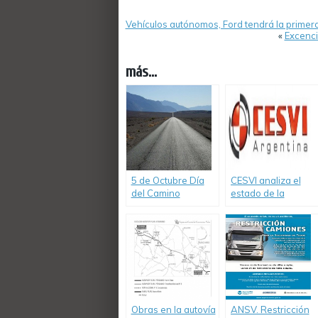
Vehículos autónomos, Ford tendrá la primera
«
Excenci
más...
5 de Octubre Día
CESVI analiza el
del Camino
estado de la
Autovía 2
Obras en la autovía
ANSV. Restricción