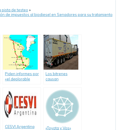
 pista de testeo
»
ón de impuestos al biodiesel en Senadores para su tratamiento
Piden informes por
Los bitrenes
«el deplorable
causan
estado» de rutas y
preocupación
autopistas
bonaerenses
CESVI Argentina
«Toyota y Vos»