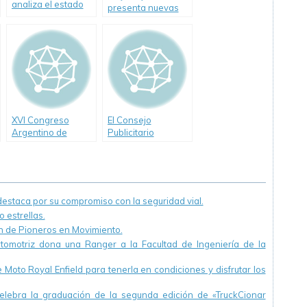
analiza el estado
presenta nuevas
de la Autovía 2
ediciones en todo
el país
XVI Congreso
El Consejo
Argentino de
Publicitario
Vialidad y Tránsito
Argentino lanzó
22 al 26 de Octubre
campaña de
de 2012 Ciudad de
seguridad vial
Córdoba-
«Juntos podemos
Argentina
cambiar»»
staca por su compromiso con la seguridad vial.
 estrellas.
ón de Pioneros en Movimiento.
utomotriz dona una Ranger a la Facultad de Ingeniería de la
Moto Royal Enfield para tenerla en condiciones y disfrutar los
ebra la graduación de la segunda edición de «TruckCionar