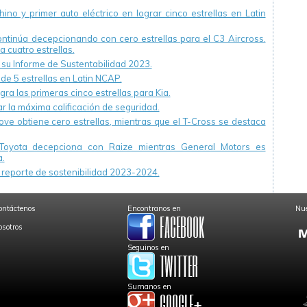
ino y primer auto eléctrico en lograr cinco estrellas en Latin
continúa decepcionando con cero estrellas para el C3 Aircross.
a cuatro estrellas.
u Informe de Sustentabilidad 2023.
 de 5 estrellas en Latin NCAP.
ra las primeras cinco estrellas para Kia.
r la máxima calificación de seguridad.
ve obtiene cero estrellas, mientras que el T-Cross se destaca
Toyota decepciona con Raize mientras General Motors es
.
reporte de sostenibilidad 2023-2024.
ontáctenos
Encontranos en
Nue
osotros
Seguinos en
Sumanos en