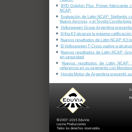
BYD Dolphin Plus: Primer fabricante ch
NCAP.
Evaluación de Latin NCAP: Stellantis 
Nuevo Aircross, y el Toyota Corolla baja 
Volkswagen Group Argentina presenta s
El Kia K3 alcanza la máxima calificación
Nuevos resultados de Latin NCAP: K3 log
El Volkswagen T-Cross vuelve a alcanza
Nuevos resultados de Latin NCAP: Groo
en seguridad.
Nuevos resultados de Latin NCAP: 
referencia en su segmento con Montana
Honda Motor de Argentina presentó su 
C
N
©2007-2015 EduVia
Losino Producciones
Todos los derechos reservados.