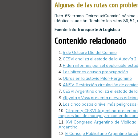
Algunas de las rutas con proble
Ruta 65: tramo Daireaux/Guaminí pésimo 
idéntica situación. También las rutas 86, 51, 
Fuente: Info Transporte & Logística
Contenido relacionado
5 de Octubre Día del Camino
CESVI analiza el estado de la Autovía 2
Piden informes por «el deplorable esta
Los bitrenes causan preocupación
Obras en la autovía Pilar-Pergamino
ANSV. Restricción circulación de camio
CESVI Argentina analiza el estado de la
«Toyota y Vos» presenta nuevas edicione
Los cinco pasos a nivel más peligrosos
Citroën y CESVI Argentina presentan 
mejores tips de manejo y recomendaciones 
XVI Congreso Argentino de Vialidad
Argentina
El Consejo Publicitario Argentino lan