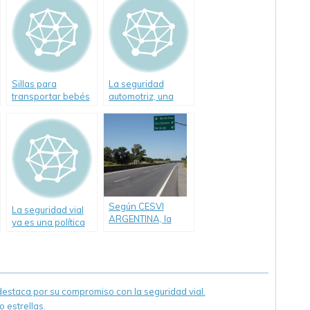
Sillas para
La seguridad
transportar bebés
automotriz, una
¿cuál debo
deuda pendiente
adquirir?
Según CESVI
La seguridad vial
ARGENTINA, la
ya es una política
Ruta 2 es el camino
de Estado en
más seguro a la
Argentina
costa atlántica.
staca por su compromiso con la seguridad vial.
 estrellas.