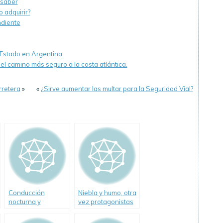
 saber
 adquirir?
ndiente
e Estado en Argentina
l camino más seguro a la costa atlántica.
rretera
»
«
¿Sirve aumentar las multar para la Seguridad Vial?
Conducción
Niebla y humo, otra
nocturna y
vez protagonistas
animales sueltos
de un fatal
accidente