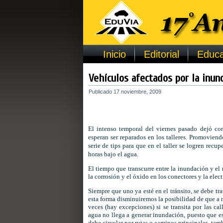
Inicio
Editorial
Educa
Vehículos afectados por la inun
Publicado
17 noviembre, 2009
El intenso temporal del viernes pasado dejó c
esperan ser reparados en los talleres. Promoviendo
serie de tips para que en el taller se logren recu
horas bajo el agua.
El tiempo que transcurre entre la inundación y el
la corrosión y el óxido en los conectores y la ele
Siempre que uno ya esté en el tránsito, se debe tra
esta forma disminuiremos la posibilidad de que a 
veces (hay excepciones) si se transita por las cal
agua no llega a generar inundación, puesto que est
debe circular por rutas o caminos principales, tam