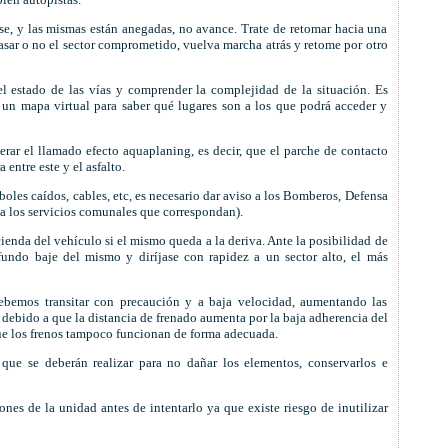
se, y las mismas están anegadas, no avance. Trate de retomar hacia una
pasar o no el sector comprometido, vuelva marcha atrás y retome por otro
el estado de las vías y comprender la complejidad de la situación. Es
 un mapa virtual para saber qué lugares son a los que podrá acceder y
ar el llamado efecto aquaplaning, es decir, que el parche de contacto
entre este y el asfalto.
rboles caídos, cables, etc, es necesario dar aviso a los Bomberos, Defensa
r a los servicios comunales que correspondan).
ienda del vehículo si el mismo queda a la deriva. Ante la posibilidad de
undo baje del mismo y diríjase con rapidez a un sector alto, el más
debemos transitar con precaución y a baja velocidad, aumentando las
 debido a que la distancia de frenado aumenta por la baja adherencia del
e los frenos tampoco funcionan de forma adecuada.
 que se deberán realizar para no dañar los elementos, conservarlos e
nes de la unidad antes de intentarlo ya que existe riesgo de inutilizar