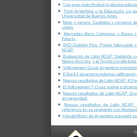
Con gran éxito finalizó la décima edici
Ford Argentina y la Educación: La a
Universidad de Buenos Aires.
Moto y verano: Cuidados y consejos de 
viajes.
Mercedes-Benz Camiones y Buses cel
Futuro».
BYD Dolphin Plus: Primer fabricante ch
NCAP.
Evaluación de Latin NCAP: Stellantis 
Nuevo Aircross, y el Toyota Corolla baja 
Volkswagen Group Argentina presenta s
El Kia K3 alcanza la máxima calificación
Nuevos resultados de Latin NCAP: K3 log
El Volkswagen T-Cross vuelve a alcanza
Nuevos resultados de Latin NCAP: Groo
en seguridad.
Nuevos resultados de Latin NCAP: 
referencia en su segmento con Montana
Honda Motor de Argentina presentó su 
C