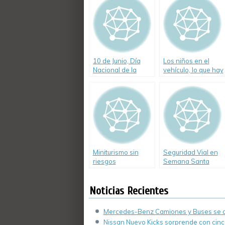
10 de Junio, Día
Los niños en el
Nacional de la
vehículo, lo que hay
Seguridad en el
que saber
Tránsito
Miniturismo sin
Seguridad Vial en
riesgos
Semana Santa
Noticias Recientes
Mercedes-Benz Camiones y Buses se de
Nissan Nuevo Kicks sorprende con cinco