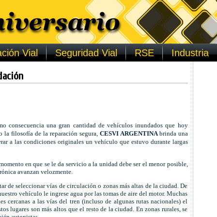
ción Vial
Seguridad Vial
RSE
Industria
dación
omo consecuencia una gran cantidad de vehículos inundados que hoy
 la filosofía de la reparación segura,
CESVI ARGENTINA
brinda una
perar a las condiciones originales un vehículo que estuvo durante largas
 momento en que se le da servicio a la unidad debe ser el menor posible,
ctrónica avanzan velozmente.
tar de seleccionar vías de circulación o zonas más altas de la ciudad. De
nuestro vehículo le ingrese agua por las tomas de aire del motor. Muchas
les cercanas a las vías del tren (incluso de algunas rutas nacionales) el
os lugares son más altos que el resto de la ciudad. En zonas rurales, se
bién autopistas.