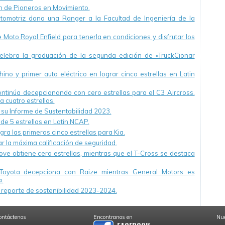
ón de Pioneros en Movimiento.
utomotriz dona una Ranger a la Facultad de Ingeniería de la
Moto Royal Enfield para tenerla en condiciones y disfrutar los
ebra la graduación de la segunda edición de «TruckCionar
ino y primer auto eléctrico en lograr cinco estrellas en Latin
continúa decepcionando con cero estrellas para el C3 Aircross.
a cuatro estrellas.
u Informe de Sustentabilidad 2023.
 de 5 estrellas en Latin NCAP.
ra las primeras cinco estrellas para Kia.
r la máxima calificación de seguridad.
ve obtiene cero estrellas, mientras que el T-Cross se destaca
Toyota decepciona con Raize mientras General Motors es
.
reporte de sostenibilidad 2023-2024.
ontáctenos
Encontranos en
Nue