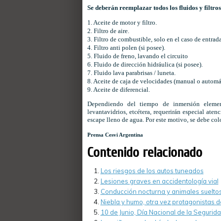
Se deberán reemplazar todos los fluidos y filtros
1. Aceite de motor y filtro.
2. Filtro de aire.
3. Filtro de combustible, solo en el caso de entrad
4. Filtro anti polen (si posee).
5. Fluido de freno, lavando el circuito
6. Fluido de dirección hidráulica (si posee).
7. Fluido lava parabrisas / luneta.
8. Aceite de caja de velocidades (manual o automá
9. Aceite de diferencial.
Dependiendo del tiempo de inmersión elemen
levantavidrios, etcétera, requerirán especial ate
escape lleno de agua. Por este motivo, se debe col
Prensa Cesvi Argentina
Contenido relacionado
Los riesgos de los autos tuneados
Lesiones graves en accidentología vial
Conducción nocturna y animales suelto
Niebla y humo, otra vez protagonistas d
10 de Junio, Día Nacional de la Segurida