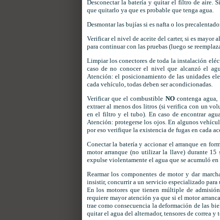
Desconectar la batería y quitar el filtro de aire.
que quitarlo ya que es probable que tenga agua.
Desmontar las bujías si es nafta o los precalentador
Verificar el nivel de aceite del carter, si es mayo
para continuar con las pruebas (luego se reemplazar
Limpiar los conectores de toda la instalación elé
caso de no conocer el nivel que alcanzó el agu
Atención: el posicionamiento de las unidades ele
cada vehículo, todas deben ser acondicionadas.
Verificar que el combustible
NO
contenga agua, p
extraer al menos dos litros (si verifica con un vo
en el filtro y el tubo). En caso de encontrar agu
Atención: protegerse los ojos. En algunos vehícul
por eso verifique la existencia de fugas en cada ac
Conectar la batería y accionar el arranque en for
motor arranque (no utilizar la llave) durante 15
expulse violentamente el agua que se acumuló en lo
Rearmar los componentes de motor y dar marcha 
insistir, concurrir a un servicio especializado para
En los motores que tienen múltiple de admisión l
requiere mayor atención ya que si el motor arranca, 
trae como consecuencia la deformación de las biela
quitar el agua del alternador, tensores de correa y 