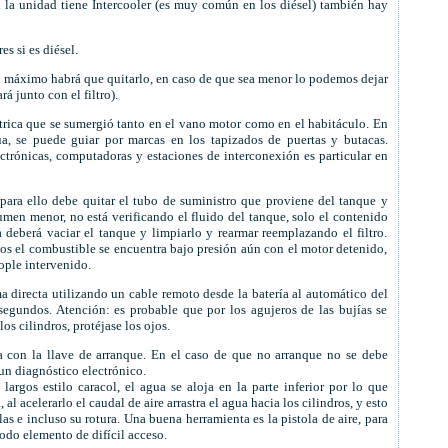
 Si la unidad tiene Intercooler (es muy común en los diésel) también hay
es si es diésel.
r al máximo habrá que quitarlo, en caso de que sea menor lo podemos dejar
á junto con el filtro).
ctrica que se sumergió tanto en el vano motor como en el habitáculo. En
a, se puede guiar por marcas en los tapizados de puertas y butacas.
ctrónicas, computadoras y estaciones de interconexión es particular en
ara ello debe quitar el tubo de suministro que proviene del tanque y
lumen menor, no está verificando el fluido del tanque, solo el contenido
a deberá vaciar el tanque y limpiarlo y rearmar reemplazando el filtro.
os el combustible se encuentra bajo presión aún con el motor detenido,
ople intervenido.
ma directa utilizando un cable remoto desde la batería al automático del
 segundos. Atención: es probable que por los agujeros de las bujías se
s cilindros, protéjase los ojos.
con la llave de arranque. En el caso de que no arranque no se debe
 un diagnóstico electrónico.
argos estilo caracol, el agua se aloja en la parte inferior por lo que
al acelerarlo el caudal de aire arrastra el agua hacia los cilindros, y esto
s e incluso su rotura. Una buena herramienta es la pistola de aire, para
todo elemento de difícil acceso.