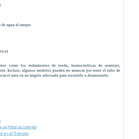
:
a de agua al tanque.
tica).
tos como los rodamientos de rueda, homocinéticas de semiejes,
nción. Incluso, algunos modelos pueden no arrancar por tener el tubo de
ocar el auto en un ángulo adecuado para escurrirlo o desmontarlo.
s
e un fatal accidente
d en el Tránsito