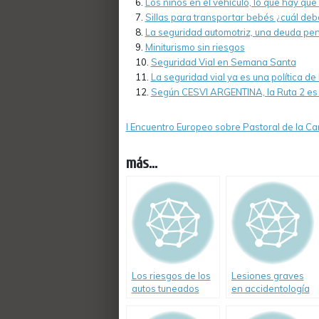
Los niños en el vehículo, lo que hay que
Sillas para transportar bebés ¿cuál debo
La seguridad automotriz, una deuda pe
Miniturismo sin riesgos
Seguridad Vial en Semana Santa
La seguridad vial ya es una política d
Según CESVI ARGENTINA, la Ruta 2 es e
I Encuentro Europeo sobre Pastoral de la Ca
más...
Los riesgos de los
Lesiones graves
autos tuneados
en accidentología
vial