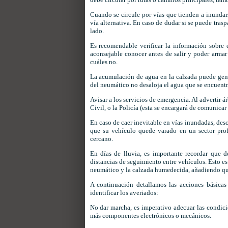
Cuando se circule por vías que tienden a inundar
vía alternativa. En caso de dudar si se puede tras
lado.
Es recomendable verificar la información sobre 
aconsejable conocer antes de salir y poder armar
cuáles no.
La acumulación de agua en la calzada puede gener
del neumático no desaloja el agua que se encuentra 
Avisar a los servicios de emergencia. Al advertir á
Civil, o la Policía (esta se encargará de comunica
En caso de caer inevitable en vías inundadas, desc
que su vehículo quede varado en un sector prof
cercano.
En días de lluvia, es importante recordar que 
distancias de seguimiento entre vehículos. Esto es
neumático y la calzada humedecida, añadiendo qu
A continuación detallamos las acciones básicas
identificar los averiados:
No dar marcha, es imperativo adecuar las condicio
más componentes electrónicos o mecánicos.