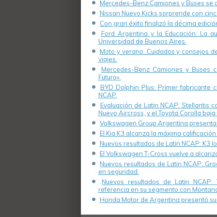
Mercedes-Benz Camiones y Buses se de
Nissan Nuevo Kicks sorprende con cinco
Con gran éxito finalizó la décima edici
Ford Argentina y la Educación: La a
Universidad de Buenos Aires.
Moto y verano: Cuidados y consejos de 
viajes.
Mercedes-Benz Camiones y Buses cel
Futuro».
BYD Dolphin Plus: Primer fabricante ch
NCAP.
Evaluación de Latin NCAP: Stellantis 
Nuevo Aircross, y el Toyota Corolla baja 
Volkswagen Group Argentina presenta s
El Kia K3 alcanza la máxima calificación
Nuevos resultados de Latin NCAP: K3 log
El Volkswagen T-Cross vuelve a alcanza
Nuevos resultados de Latin NCAP: Groo
en seguridad.
Nuevos resultados de Latin NCAP: 
referencia en su segmento con Montana
Honda Motor de Argentina presentó su 