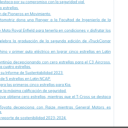
staca por su compromiso con la seguridad vial.
 estrellas.
ón de Pioneros en Movimiento.
utomotriz dona una Ranger a la Facultad de Ingeniería de la
Moto Royal Enfield para tenerla en condiciones y disfrutar los
ebra la graduación de la segunda edición de «TruckCionar
ino y primer auto eléctrico en lograr cinco estrellas en Latin
continúa decepcionando con cero estrellas para el C3 Aircross.
a cuatro estrellas.
u Informe de Sustentabilidad 2023.
 de 5 estrellas en Latin NCAP.
ra las primeras cinco estrellas para Kia.
r la máxima calificación de seguridad.
ve obtiene cero estrellas, mientras que el T-Cross se destaca
Toyota decepciona con Raize mientras General Motors es
.
reporte de sostenibilidad 2023-2024.