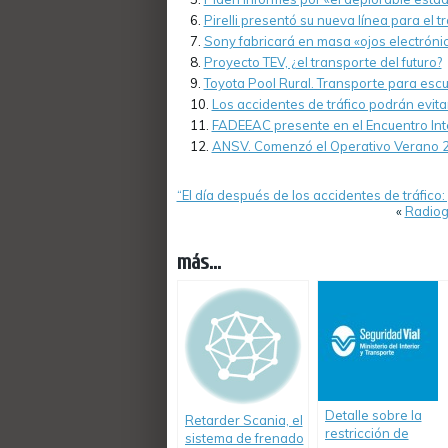
Pirelli presentó su nueva línea para el 
Sony fabricará en masa «ojos electrón
Proyecto TEV, ¿el transporte del futuro?
Toyota Pool Rural. Transporte para escu
Los accidentes de tráfico podrán evit
FADEEAC presente en el Encuentro Int
ANSV. Comenzó el Operativo Verano 
“El día después de los accidentes de tráfico:
«
Radiog
más...
Detalle sobre la
Retarder Scania, el
restricción de
sistema de frenado