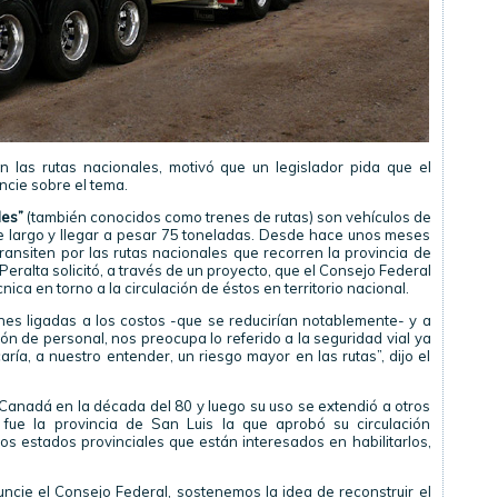
en las rutas nacionales, motivó que un legislador pida que el
ncie sobre el tema.
les”
(también conocidos como trenes de rutas) son vehículos de
 largo y llegar a pesar 75 toneladas. Desde hace unos meses
transiten por las rutas nacionales que recorren la provincia de
Peralta solicitó, a través de un proyecto, que el Consejo Federal
nica en torno a la circulación de éstos en territorio nacional.
nes ligadas a los costos -que se reducirían notablemente- y a
ón de personal, nos preocupa lo referido a la seguridad vial ya
aría, a nuestro entender, un riesgo mayor en las rutas”, dijo el
 Canadá en la década del 80 y luego su uso se extendió a otros
 fue la provincia de San Luis la que aprobó su circulación
os estados provinciales que están interesados en habilitarlos,
uncie el Consejo Federal, sostenemos la idea de reconstruir el