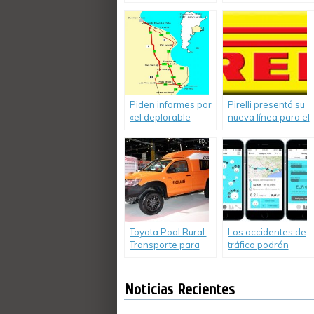
camiones por el
para camiones
inicio de las
vacaciones de
invierno en
Argentina
Piden informes por
Pirelli presentó su
«el deplorable
nueva línea para el
estado» de rutas y
transporte
autopistas
bonaerenses
Toyota Pool Rural.
Los accidentes de
Transporte para
tráfico podrán
escuelas rurales
evitar gracias a
una App
denominada
Noticias Recientes
Drivies