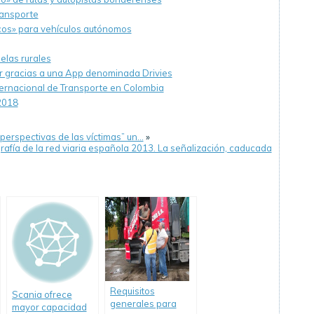
transporte
icos» para vehículos autónomos
elas rurales
ar gracias a una App denominada Drivies
ernacional de Transporte en Colombia
2018
 perspectivas de las víctimas” un…
»
rafía de la red viaria española 2013. La señalización, caducada
Requisitos
Scania ofrece
generales para
mayor capacidad