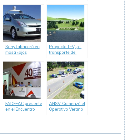
conductores de
de carga con su
transporte de
nueva suspensión
carga
neumática integral.
Sony fabricará en
Proyecto TEV, ¿el
masa «ojos
transporte del
electrónicos» para
futuro?
vehículos
autónomos
FADEEAC presente
ANSV. Comenzó el
en el Encuentro
Operativo Verano
Internacional de
2018
Transporte en
Colombia