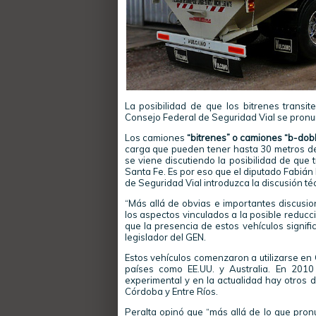
La posibilidad de que los bitrenes transit
Consejo Federal de Seguridad Vial se pronu
Los camiones
“bitrenes” o camiones “b-dob
carga que pueden tener hasta 30 metros de
se viene discutiendo la posibilidad de que 
Santa Fe. Es por eso que el diputado Fabián 
de Seguridad Vial introduzca la discusión téc
“Más allá de obvias e importantes discusio
los aspectos vinculados a la posible reducci
que la presencia de estos vehículos signific
legislador del GEN.
Estos vehículos comenzaron a utilizarse en
países como EE.UU. y Australia. En 2010
experimental y en la actualidad hay otros d
Córdoba y Entre Ríos.
Peralta opinó que “más allá de lo que pron