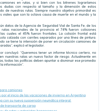
e camiones en rutas, y si bien con los bitrenes lograríamos
nas dudas con respecto al tamaño y la dimensión de estos
o de nuestras rutas. Siempre nuestro objetivo primordial es
os viales que son la octava causa de muerte en el mundo y la
gún datos de la Agencia de Seguridad Vial de Santa Fe, de los
 rutas nacionales de la provincia el 74% fueron colisiones
as cuales el 45% fueron frontales. La colisión frontal está
ola calzada con carriles separados por una línea de pintura.
do se tiene la intensión de poner en circulación camiones de
radas”, explicó el legislador.
ador concluyó: “Queremos tener un informe técnico certero, no
en nuestras rutas un nuevo factor de riesgo. Actualmente en
s, todas las políticas deben apuntar a disminuir ese promedio
la información”.
o para camiones
 por el inicio de las vacaciones de invierno en Argentina
a con su nueva suspensión neumática integral.
 de transporte de carga
do» de rutas y autopistas bonaerenses