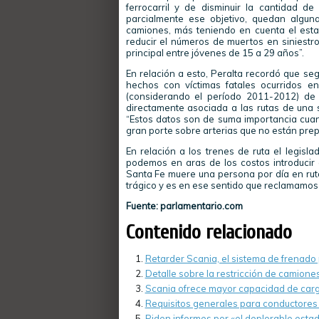
ferrocarril y de disminuir la cantidad d
parcialmente ese objetivo, quedan algu
camiones, más teniendo en cuenta el estad
reducir el números de muertos en siniestr
principal entre jóvenes de 15 a 29 años”.
En relación a esto, Peralta recordó que se
hechos con víctimas fatales ocurridos en
(considerando el período 2011-2012) de l
directamente asociada a las rutas de una s
“Estos datos son de suma importancia cuan
gran porte sobre arterias que no están prepa
En relación a los trenes de ruta el legisl
podemos en aras de los costos introducir 
Santa Fe muere una persona por día en ruta
trágico y es en ese sentido que reclamamos 
Fuente: parlamentario.com
Contenido relacionado
Retarder Scania, el sistema de frenad
Detalle sobre la restricción de camiones
Scania ofrece mayor capacidad de carg
Requisitos generales para conductores
Piden informes por «el deplorable esta