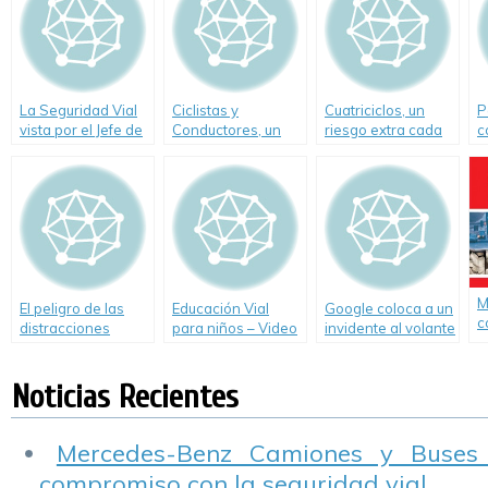
La Seguridad Vial
Ciclistas y
Cuatriciclos, un
P
vista por el Jefe de
Conductores, un
riesgo extra cada
c
Gobierno de la
problema global
verano
Ciudad Autónoma
de Buenos Aires
M
El peligro de las
Educación Vial
Google coloca a un
c
distracciones
para niños – Video
invidente al volante
«El peatón urbano»
de su coche «sin
conductor»
Noticias Recientes
Mercedes-Benz Camiones y Buses
compromiso con la seguridad vial.