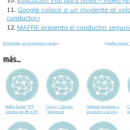
Educación Vial para niños – Video «
Google coloca a un invidente al vol
conductor»
MAFRE presenta el conductor seguro
El tránsito, un problema social
»
«
Nafta Super
más...
Nafta Super YPF
Cesvi y Citroën:
Obligan terapias a
C
cambió de 96 a 93
"Abriendo
un padre y su hijo
A
octanos RON
Caminos Seguros"
para acatar
p
normas viales