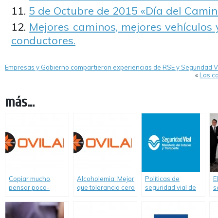
5 de Octubre de 2015 «Día del Camin
Mejores caminos, mejores vehículos 
conductores.
Empresas y Gobierno compartieron experiencias de RSE y Seguridad V
«
Las ca
más...
Copiar mucho,
Alcoholemia: Mejor
Políticas de
E
pensar poco-
que tolerancia cero
seguridad vial de
s
Informe de Ovilam
es la intolerancia 1
Argentina lograron
f
sobre proyecto
un informe de
salvar más de 8 mil
r
«Alcohol Cero al
OVILAM
vidas en el tránsito
S