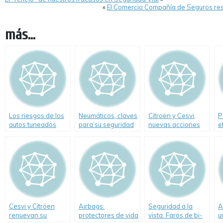
«
El Comercio Compañía de Seguros r
más...
Los riesgos de los
Neumáticos, claves
Citroën y Cesvi,
P
autos tuneados
para su seguridad
nuevas acciones
e
para impulsar el
d
cambio vial
Cesvi y Citröen
Airbags:
Seguridad a la
A
renuevan su
protectores de vida
vista: Faros de bi-
u