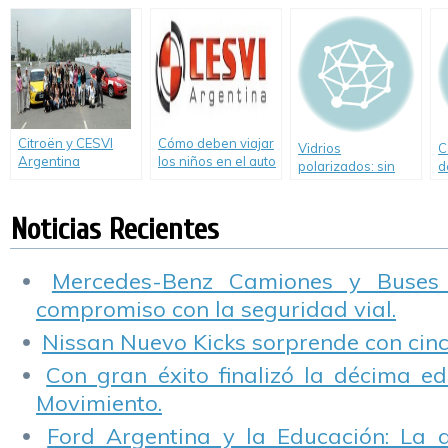
compromiso con la
xenón
f
prevención vial
direccionales.
Citroën y CESVI
Cómo deben viajar
Vidrios
C
Argentina
los niños en el auto
polarizados: sin
d
presentan
ventajas
e
estadísticas de
v
Hombres vs.
Noticias Recientes
Mujeres al volante
y brindan los
mejores tips de
Mercedes-Benz Camiones y Buses
manejo y
compromiso con la seguridad vial.
recomendaciones
para salir a la ruta
Nissan Nuevo Kicks sorprende con cinco
los próximos fines
de semana largos.
Con gran éxito finalizó la décima ed
Movimiento.
Ford Argentina y la Educación: La 