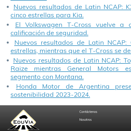
Nuevos resultados de Latin NCAP: K
cinco estrellas para Kia.
El Volkswagen T-Cross vuelve a 
calificación de seguridad.
Nuevos resultados de Latin NCAP: 
estrellas, mientras que el T-Cross se d
Nuevos resultados de Latin NCAP: T
Raize mientras General Motors e
segmento con Montana.
Honda Motor de Argentina prese
sostenibilidad 2023-2024.
Contáctenos
Nosotros