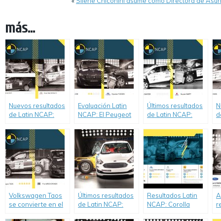
«
Silene Chiconini asume como Directora de Asun
más...
Nuevos resultados
Evaluación Latin
Últimos resultados
N
de Latin NCAP:
NCAP: El Peugeot
de Latin NCAP:
d
Cero estrellas para
208 obtuvo 2
Cero estrellas para
C
Sportage, nuevo
estrellas, mientras
Renault New
S
Accent y Wingle 5.
que el “anterior”
Duster y Suzuki
u
Hyundai Tucson
Swift.
T
obtuvo cero.
Volkswagen Taos
Últimos resultados
Resultados Latin
A
se convierte en el
de Latin NCAP:
NCAP: Corolla
r
primer modelo 5
Hyundai Accent
alcanza por
N