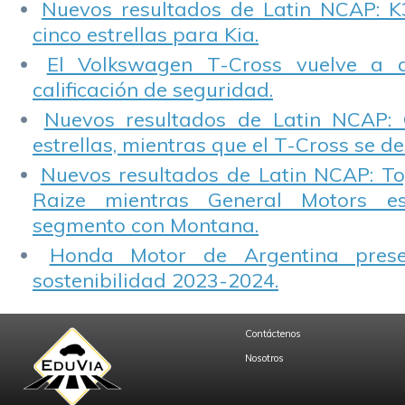
Nuevos resultados de Latin NCAP: K
cinco estrellas para Kia.
El Volkswagen T-Cross vuelve a 
calificación de seguridad.
Nuevos resultados de Latin NCAP: 
estrellas, mientras que el T-Cross se d
Nuevos resultados de Latin NCAP: T
Raize mientras General Motors e
segmento con Montana.
Honda Motor de Argentina prese
sostenibilidad 2023-2024.
Contáctenos
Nosotros