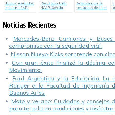
Ultimos resultados
Resultados Latin
Actualización de
N
de Latin NCAP:
NCAP: Corolla
resultados de Latin
‘
Seat completa su
alcanza por
NCAP: Mejoras en
T
flota de cinco
tercera vez las
Ranger y en el
p
estrellas mientras
cinco estrellas.
Nuevo Aveo,
d
Noticias Recientes
que New Duster
Renault y Peugeot
mientras que
v
renueva las cuatro
muestran mejoras,
Mitsubishi
estrellas.
y el Hyundai HB20
decepciona con
Mercedes-Benz Camiones y Buses
renueva las cuatro
reducción de
compromiso con la seguridad vial.
estrellas.
estrellas.
Nissan Nuevo Kicks sorprende con cinco
Con gran éxito finalizó la décima ed
Movimiento.
Ford Argentina y la Educación: La 
Ranger a la Facultad de Ingeniería 
Buenos Aires.
Moto y verano: Cuidados y consejos d
para tenerla en condiciones y disfrutar 