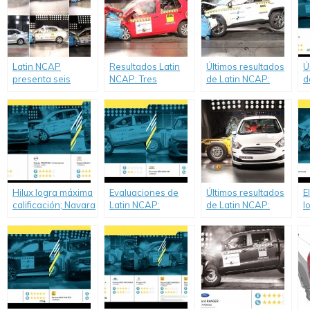
Latin NCAP
Resultados Latin
Últimos resultados
Ú
presenta seis
NCAP: Tres
de Latin NCAP:
d
nuevos resultados
estrellas para
Toyota RAV4
V
de pruebas de
Volkswagen
deslumbra con
y
choque.
Suran/Fox.
cinco estrellas,
A
mientras que
o
Renault Kangoo
e
obtiene resultado
q
débil de tres
c
estrellas.
Hilux logra máxima
Evaluaciones de
Últimos resultados
E
calificación; Navara
Latin NCAP:
de Latin NCAP:
l
alcanza cuatro
Chevrolet New
Hyundai Accent
e
estrellas, y
Onix Hatchback
obtiene cero
o
Chevrolet logra
lidera en
estrellas en
y
con Cruze el primer
Seguridad,
adultos, mientras
d
resultado máximo
mientras que
que Ford Ka mejora
r
para adultos.
Mitsubishi L200
en impacto lateral.
e
decepciona con
cero estrellas.