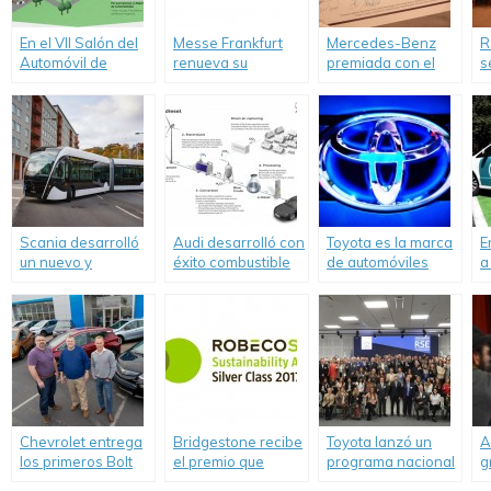
En el VII Salón del
Messe Frankfurt
Mercedes-Benz
R
Automóvil de
renueva su
premiada con el
s
Buenos Aires,
compromiso con la
Mejor Reporte
c
Renault Argentina
sustentabilidad
Social de
c
presentó su tercer
Empresas
M
reporte de
sustentabilidad.
Scania desarrolló
Audi desarrolló con
Toyota es la marca
E
un nuevo y
éxito combustible
de automóviles
a
moderno Bus
diesel a partir del
más valiosa del
e
operado con GNC.
dióxido de carbono
mundo según el
y agua
ranking anual de
BrandZ™
Chevrolet entrega
Bridgestone recibe
Toyota lanzó un
A
los primeros Bolt
el premio que
programa nacional
g
EV en Estados
otorga RobecoSam
para impulsar la
v