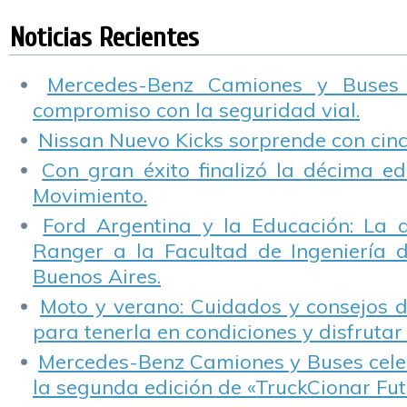
Unidos.
«Silver Class
sustentabilidad en
i
Sustainability
sus concesionarios
m
Noticias Recientes
Award 2017»
s
Mercedes-Benz Camiones y Buses
compromiso con la seguridad vial.
Nissan Nuevo Kicks sorprende con cinco
Con gran éxito finalizó la décima ed
Movimiento.
Ford Argentina y la Educación: La 
Ranger a la Facultad de Ingeniería 
Buenos Aires.
Moto y verano: Cuidados y consejos d
para tenerla en condiciones y disfrutar 
Mercedes-Benz Camiones y Buses cele
la segunda edición de «TruckCionar Fut