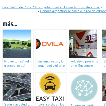
En el Salón de París 2018 Toyota apunta a la movilidad sustentable.
»
«
Renault Argentina se suma a la red de carp
más...
Proyecto TEV, ¿el
Las empresas y la
FADEEAC presente
S
transporte del
seguridad vial en el
en el Encuentro
p
futuro?
mundo. Un informe
Internacional de
a
de OVILAM
Transporte en
m
Colombia
g
Según un estudio,
Taxis: se eligen los
S
Pointer Argentina