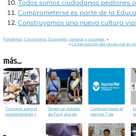
Todos somos ciudadanos peatones o
Comprometerse es parte de la Educa
Construyamos una nueva cultura vial
Pandemia, Coronavirus, Economía, cambiar o sucumbir.
»
«
La percepción del riesgo vial en un
más...
Consejos para el
Según un estudio
Continúa hasta el
E
mantenimiento y
de Ford, una de
viernes 7 de
l
puesta a punto de
cada tres personas
noviembre la
e
las bicicletas.
no utiliza el
Semana de la
cinturón de
Seguridad Vial en