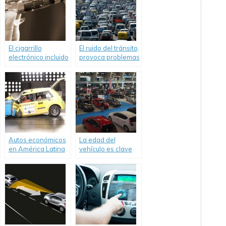
El cigarrillo
El ruido del tránsito,
electrónico incluido
provoca problemas
dentro de las
de salud
sustancias tóxicas
Autos económicos
La edad del
en América Latina
vehículo es clave
y el Caribe siguen
para nuestra
significando “cero
seguridad
estrellas en
seguridad”.