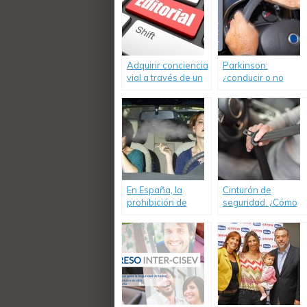
Adquirir conciencia
Parkinson:
vial a través de un
¿conducir o no
cambio actitudinal
conducir?
En España, la
Cinturón de
prohibición de
seguridad. ¿Cómo
fumar mientras se
andamos por
conduce genera
Buenos Aires?
una nueva
polémica