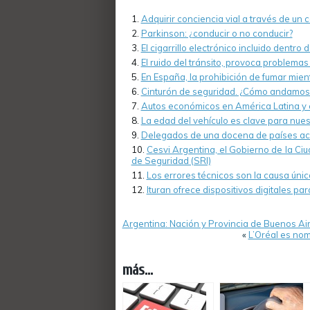
Adquirir conciencia vial a través de un 
Parkinson: ¿conducir o no conducir?
El cigarrillo electrónico incluido dentro 
El ruido del tránsito, provoca problemas
En España, la prohibición de fumar mi
Cinturón de seguridad. ¿Cómo andamos
Autos económicos en América Latina y el
La edad del vehículo es clave para nue
Delegados de una docena de países acu
Cesvi Argentina, el Gobierno de la Ci
de Seguridad (SRI)
Los errores técnicos son la causa úni
Ituran ofrece dispositivos digitales par
Argentina: Nación y Provincia de Buenos Ai
«
L’Oréal es no
más...