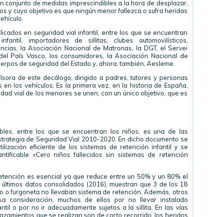
un conjunto de medidas imprescindibles a la hora de desplazar,
os y cuyo objetivo es que ningún menor fallezca o sufra heridas
ehículo.
icados en seguridad vial infantil, entre los que se encuentran
fantil, importadores de sillitas, clubes automovilísticos,
encias, la Asociación Nacional de Matronas, la DGT, el Servei
o del País Vasco, los consumidores, la Asociación Nacional de
cuerpos de seguridad del Estado y, ahora, también, Aesleme.
ulsora de este decálogo, dirigido a padres, tutores y personas
en los vehículos. Es la primera vez, en la historia de España,
idad vial de los menores se unen, con un único objetivo, que es
bles, entre los que se encuentran los niños, es una de las
Estrategia de Seguridad Vial 2010-2020. En dicho documento se
ilización eficiente de los sistemas de retención infantil y se
ntificable «Cero niños fallecidos sin sistemas de retención
 retención es esencial ya que reduce entre un 50% y un 80% el
 últimos datos consolidados (2016), muestran que 3 de los 18
 o furgoneta no llevaban sistema de retención. Además, otros
a consideración, muchos de ellos por no llevar instalado
til o por no ir adecuadamente sujetos a la sillita. En las vías
azamientos que se realizan son de corto recorrido, los heridos