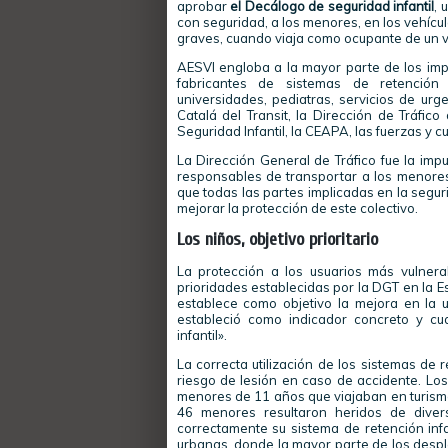
aprobar
el Decálogo
de seguridad infantil
, 
con seguridad, a los menores, en los vehícul
graves, cuando viaja como ocupante de un v
AESVI engloba a la mayor parte de los impl
fabricantes de sistemas de retención in
universidades, pediatras, servicios de urg
Catalá del Transit, la Dirección de Tráfic
Seguridad Infantil, la CEAPA, las fuerzas y 
La Dirección General de Tráfico fue la imp
responsables de transportar a los menores 
que todas las partes implicadas en la segur
mejorar la protección de este colectivo.
Los niños, objetivo prioritario
La protección a los usuarios más vulnera
prioridades establecidas por la DGT en la 
establece como objetivo la mejora en la ut
estableció como indicador concreto y cua
infantil».
La correcta utilización de los sistemas de
riesgo de lesión en caso de accidente. Los
menores de 11 años que viajaban en turismo
46 menores resultaron heridos de divers
correctamente su sistema de retención infan
urbanas, donde la mayor parte de los despl