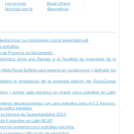
Los errores
Ituran ofrece
técnicos son la
dispositivos
causa únicamente
digitales para
del 10% de los
reducir los
accidentes de
accidentes viales
tráfico
staca por su compromiso con la seguridad vial.
 estrellas.
ón de Pioneros en Movimiento.
utomotriz dona una Ranger a la Facultad de Ingeniería de la
Moto Royal Enfield para tenerla en condiciones y disfrutar los
ebra la graduación de la segunda edición de «TruckCionar
ino y primer auto eléctrico en lograr cinco estrellas en Latin
continúa decepcionando con cero estrellas para el C3 Aircross.
a cuatro estrellas.
u Informe de Sustentabilidad 2023.
 de 5 estrellas en Latin NCAP.
ra las primeras cinco estrellas para Kia.
r la máxima calificación de seguridad.