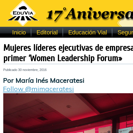
Inicio
Editorial
Educación Vial
Segur
Mujeres líderes ejecutivas de empresa
primer ‘Women Leadership Forum»
Publicado
30 noviembre, 2016
Por María Inés Maceratesi
Follow @mimaceratesi