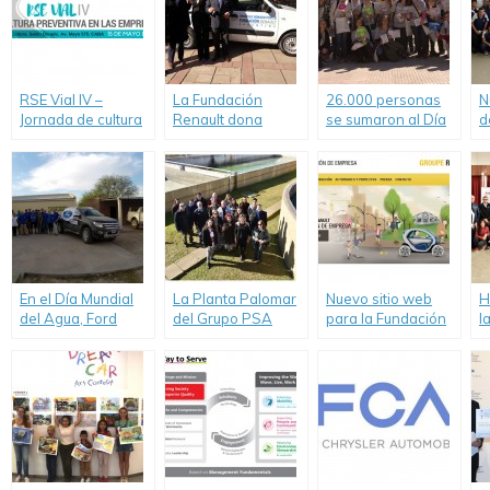
RSE Vial IV –
La Fundación
26.000 personas
N
Jornada de cultura
Renault dona
se sumaron al Día
d
preventiva en las
nuevamente un
del Consumo
h
empresas
Renault Kangoo a
Responsable en
e
CONIN
todo el país
i
t
m
P
A
En el Día Mundial
La Planta Palomar
Nuevo sitio web
H
del Agua, Ford
del Grupo PSA
para la Fundación
l
renovó su
progresa en su
de Empresa
d
compromiso con
plan de
Groupe Renault.
“
quienes más la
sustentabilidad
M
necesitan.