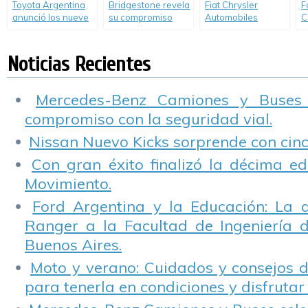
Toyota Argentina
Bridgestone revela
Fiat Chrysler
F
anunció los nueve
su compromiso
Automobiles
C
ganadores de la
global de RSE
anunció la
F
quinta edición de
«Nuestra Manera
publicación del
L
su concurso de
de Servir»
Reporte de
a
Noticias Recientes
arte para niños y
Sostenibilidad
e
jóvenes
2016.
e
Mercedes-Benz Camiones y Buses
compromiso con la seguridad vial.
Nissan Nuevo Kicks sorprende con cinco
Con gran éxito finalizó la décima ed
Movimiento.
Ford Argentina y la Educación: La 
Ranger a la Facultad de Ingeniería 
Buenos Aires.
Moto y verano: Cuidados y consejos d
para tenerla en condiciones y disfrutar 