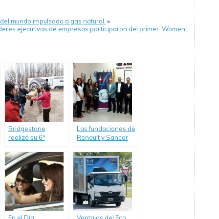
 del mundo impulsado a gas natural.
»
íderes ejecutivas de empresas participaron del primer ‘Women…
Bridgestone
Las fundaciones de
realizó su 6ª
Renault y Sancor
Caravana Solidaria
Seguros realizaron
en Mendoza
el programa
“Educación
Ambiental” en
colegios rurales
En el Día
Ventajas del Eco