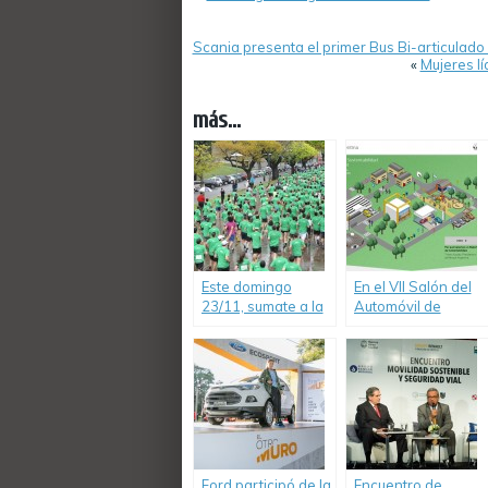
Scania presenta el primer Bus Bi-articulado
«
Mujeres l
más...
Este domingo
En el VII Salón del
23/11, sumate a la
Automóvil de
carrera solidaria
Buenos Aires,
Servicio Chevrolet
Renault Argentina
10K en Buenos
presentó su tercer
Aires y participá
reporte de
del sorteo de un
sustentabilidad.
auto cero KM
Ford participó de la
Encuentro de