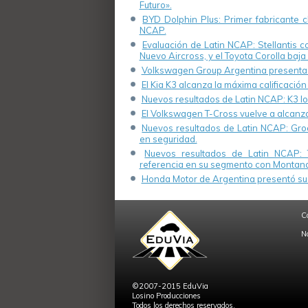
Futuro».
BYD Dolphin Plus: Primer fabricante ch
NCAP.
Evaluación de Latin NCAP: Stellantis 
Nuevo Aircross, y el Toyota Corolla baja 
Volkswagen Group Argentina presenta s
El Kia K3 alcanza la máxima calificación
Nuevos resultados de Latin NCAP: K3 log
El Volkswagen T-Cross vuelve a alcanza
Nuevos resultados de Latin NCAP: Groo
en seguridad.
Nuevos resultados de Latin NCAP: 
referencia en su segmento con Montana
Honda Motor de Argentina presentó su 
C
N
©2007-2015 EduVia
Losino Producciones
Todos los derechos reservados.