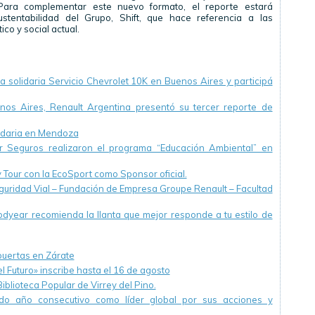
Para complementar este nuevo formato, el reporte estará
tentabilidad del Grupo, Shift, que hace referencia a las
co y social actual.
a solidaria Servicio Chevrolet 10K en Buenos Aires y participá
nos Aires, Renault Argentina presentó su tercer reporte de
lidaria en Mendoza
r Seguros realizaron el programa “Educación Ambiental” en
 Tour con la EcoSport como Sponsor oficial.
guridad Vial – Fundación de Empresa Groupe Renault – Facultad
oodyear recomienda la llanta que mejor responde a tu estilo de
puertas en Zárate
Futuro» inscribe hasta el 16 de agosto
blioteca Popular de Virrey del Pino.
do año consecutivo como líder global por sus acciones y