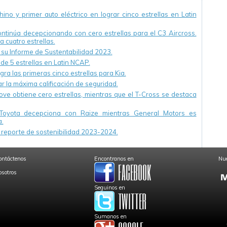
ino y primer auto eléctrico en lograr cinco estrellas en Latin
continúa decepcionando con cero estrellas para el C3 Aircross.
a cuatro estrellas.
u Informe de Sustentabilidad 2023.
 de 5 estrellas en Latin NCAP.
ra las primeras cinco estrellas para Kia.
r la máxima calificación de seguridad.
ve obtiene cero estrellas, mientras que el T-Cross se destaca
Toyota decepciona con Raize mientras General Motors es
.
reporte de sostenibilidad 2023-2024.
ontáctenos
Encontranos en
Nue
osotros
Seguinos en
Sumanos en