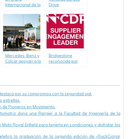
Internacional de la
Drive
Mujer, Goodyear
recomienda la
llanta que mejor
responde a tu
estilo de vida y
personalidad.
Mercedes-Benz y
Bridgestone
Colcar apoyan a la
reconocida por
Biblioteca Popular
segundo año
de Virrey del Pino.
consecutivo como
líder global por sus
acciones y
estrategias en
staca por su compromiso con la seguridad vial.
gestión ambiental.
 estrellas.
ón de Pioneros en Movimiento.
utomotriz dona una Ranger a la Facultad de Ingeniería de la
Moto Royal Enfield para tenerla en condiciones y disfrutar los
ebra la graduación de la segunda edición de «TruckCionar