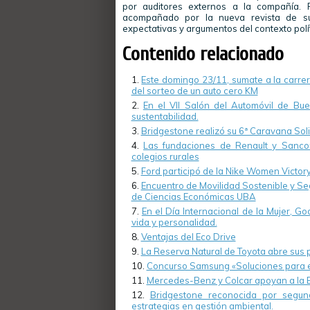
por auditores externos a la compañía. 
acompañado por la nueva revista de sus
expectativas y argumentos del contexto políti
Contenido relacionado
Este domingo 23/11, sumate a la carrer
del sorteo de un auto cero KM
En el VII Salón del Automóvil de Bue
sustentabilidad.
Bridgestone realizó su 6ª Caravana So
Las fundaciones de Renault y Sanco
colegios rurales
Ford participó de la Nike Women Victory
Encuentro de Movilidad Sostenible y Se
de Ciencias Económicas UBA
En el Día Internacional de la Mujer, G
vida y personalidad.
Ventajas del Eco Drive
La Reserva Natural de Toyota abre sus 
Concurso Samsung «Soluciones para el 
Mercedes-Benz y Colcar apoyan a la Bi
Bridgestone reconocida por segun
estrategias en gestión ambiental.