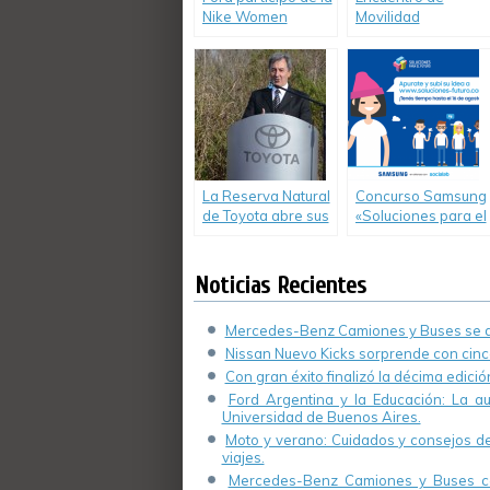
Nike Women
Movilidad
Victory Tour con la
Sostenible y
EcoSport como
Seguridad Vial –
Sponsor oficial.
Fundación de
Empresa Groupe
Renault – Facultad
de Ciencias
Económicas UBA
La Reserva Natural
Concurso Samsung
de Toyota abre sus
«Soluciones para el
puertas en Zárate
Futuro» inscribe
hasta el 16 de
agosto
Noticias Recientes
Mercedes-Benz Camiones y Buses se de
Nissan Nuevo Kicks sorprende con cinco
Con gran éxito finalizó la décima edici
Ford Argentina y la Educación: La a
Universidad de Buenos Aires.
Moto y verano: Cuidados y consejos de 
viajes.
Mercedes-Benz Camiones y Buses cel