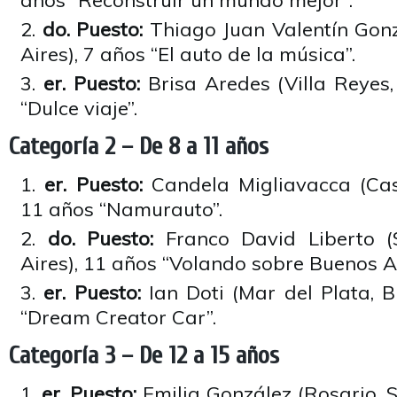
años “Reconstruir un mundo mejor”.
do. Puesto:
Thiago Juan Valentín Gonz
Aires), 7 años “El auto de la música”.
er. Puesto:
Brisa Aredes (Villa Reyes,
“Dulce viaje”.
Categoría 2 – De 8 a 11 años
er. Puesto:
Candela Migliavacca (Cast
11 años “Namurauto”.
do. Puesto:
Franco David Liberto (
Aires), 11 años “Volando sobre Buenos Ai
er. Puesto:
Ian Doti (Mar del Plata, B
“Dream Creator Car”.
Categoría 3 – De 12 a 15 años
er. Puesto:
Emilia González (Rosario, S