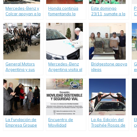
Mercedes-Benz y
Honda continúa
Este domingo
P
Colcar apoyan a la
fomentando la
23/11, sumate a la
C
Biblioteca Popular
educación de las
carrera solidaria
c
de Virrey del Pino.
futuras
Servicio Chevrolet
S
generaciones
10K en Buenos
r
Aires y participá
c
del sorteo de un
auto cero KM
General Motors
Mercedes-Benz
Bridgestone apoya
G
Argentina y sus
Argentina visita al
ideas
e
concesionarios
Papa y le entrega
transformadoras
c
Chevrolet
la primera Vito
que ayudan a
l
realizaron nuevas
Argentina para
cuidar el
S
donaciones de
Scholas.
medioambiente
c
vehículos a
M
entidades
A
educativas en todo
el país
La Fundación de
Encuentro de
La 4a. Edición del
E
Empresa Groupe
Movilidad
Trophée Rosas de
c
Renalut entregó 87
Sostenible y
los Andes larga
M
becas a
Seguridad Vial –
desde Salta el16
c