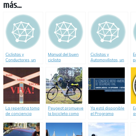
más...
Ciclistas y
Manual del buen
Ciclistas y
E
Conductores, un
ciclista
Automovilistas, un
p
problema global
pacto por la vida
«
La repentina toma
Peugeot promueve
Ya está disponible
E
de conciencia
la bicicleta como
el Programa
a
alternativa de
definitivo del IV
E
movilidad
Congreso Ibero-
i
Americano de
Seguridad Vial