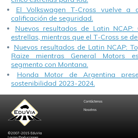
El Volkswagen T-Cross vuelve a 
calificación de seguridad.
Nuevos resultados de Latin NCAP: 
estrellas, mientras que el T-Cross se d
Nuevos resultados de Latin NCAP: T
Raize mientras General Motors e
segmento con Montana.
Honda Motor de Argentina prese
sostenibilidad 2023-2024.
Contáctenos
Nosotros
©2007-2015 EduVia
Losino Producciones