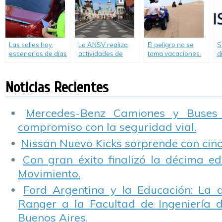
Las calles hoy,
La ANSV realiza
El peligro no se
S
escenarios de días
actividades de
toma vacaciones.
d
de furia
seguridad vial en
Informe de CESVI
t
República de los
sobre el uso de
m
Niños
Cuatriciclos.
p
Noticias Recientes
Mercedes-Benz Camiones y Buses
compromiso con la seguridad vial.
Nissan Nuevo Kicks sorprende con cinco
Con gran éxito finalizó la décima ed
Movimiento.
Ford Argentina y la Educación: La 
Ranger a la Facultad de Ingeniería 
Buenos Aires.