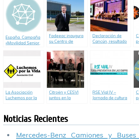
Cesvi Argentina
“
m
Fadeeac inaugura
Declaración de
C
España. Campaña
su Centro de
Cancún, resultado
p
«Movilidad Senior,
capacitación de
del IV Congreso
I
el camino de
choferes en
Ibero-Americano
s
todos» para
Escobar
de Seguridad Vial
«
mayores de 65
(CISEV)
c
años
v
La Asociación
Citroën y CESVI
RSE Vial IV –
C
Luchemos por la
juntos en la
Jornada de cultura
p
Vida cumple 25
campaña para
preventiva en las
E
años
mejorar la
empresas
Educación Vial.
Noticias Recientes
Mercedes-Benz Camiones y Buses