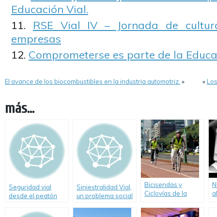
Educación Vial.
RSE Vial IV – Jornada de cultur
empresas
Comprometerse es parte de la Educa
El avance de los biocombustibles en la industria automotriz.
»
«
Los
más...
Bicisendas y
N
Seguridad vial
Siniestralidad Vial,
Ciclovías de la
a
desde el peatón
un problema social
Ciudad.
c
y político
Relevamiento de
j