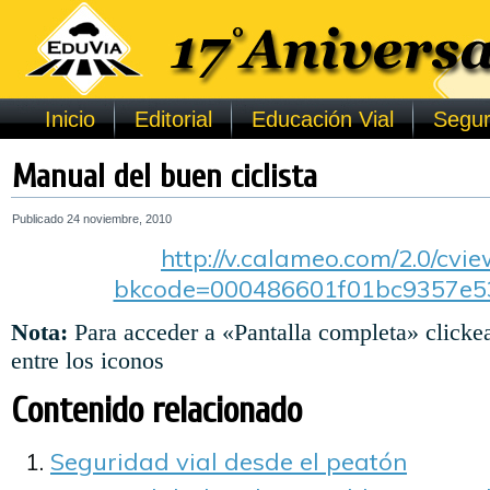
Inicio
Editorial
Educación Vial
Segur
Manual del buen ciclista
Publicado
24 noviembre, 2010
http://v.calameo.com/2.0/cvi
bkcode=000486601f01bc9357e5
Nota:
Para acceder a «Pantalla completa» clickea
entre los iconos
Contenido relacionado
Seguridad vial desde el peatón