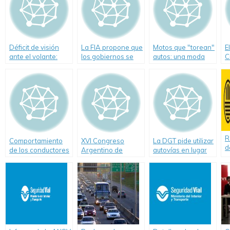
Déficit de visión
La FIA propone que
Motos que "torean"
E
ante el volante:
los gobiernos se
autos: una moda
C
peligro de muerte
unan para salvar
mortal en Santiago
A
cinco millones de
del Estero
vidas.
R
Comportamiento
XVI Congreso
La DGT pide utilizar
d
de los conductores
Argentino de
autovías en lugar
t
en rutas durante el
Vialidad y Tránsito
de carreteras
C
verano 2009
22 al 26 de Octubre
secundarias
de 2012 Ciudad de
Córdoba-
Argentina