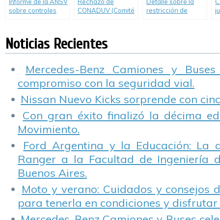
Informe de la ANSV
Rechazo de
Detalle sobre la
C
sobre controles
CONADUV (Comité
restricción de
j
realizados el fin de
Nacional de
camiones por el
c
semana largo
Defensa del
inicio de las
m
Usuario Vial) a
vacaciones de
E
Noticias Recientes
nuevo aumento en
invierno en
tarifas de peaje de
Argentina
Autopistas
Mercedes-Benz Camiones y Buses
Urbanas (AUSA)
compromiso con la seguridad vial.
Nissan Nuevo Kicks sorprende con cinco
Con gran éxito finalizó la décima ed
Movimiento.
Ford Argentina y la Educación: La 
Ranger a la Facultad de Ingeniería 
Buenos Aires.
Moto y verano: Cuidados y consejos d
para tenerla en condiciones y disfrutar 
Mercedes-Benz Camiones y Buses cele