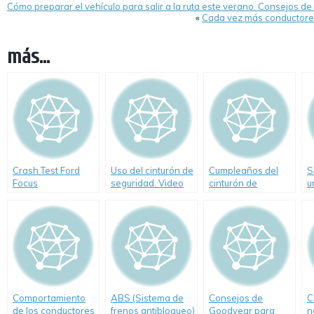
Cómo preparar el vehículo para salir a la ruta este verano. Consejos de
«
Cada vez más conductores
más...
Crash Test Ford
Uso del cinturón de
Cumpleaños del
S
Focus
seguridad. Video
cinturón de
u
seguridad
y
Comportamiento
ABS (Sistema de
Consejos de
C
de los conductores
frenos antibloqueo)
Goodyear para
n