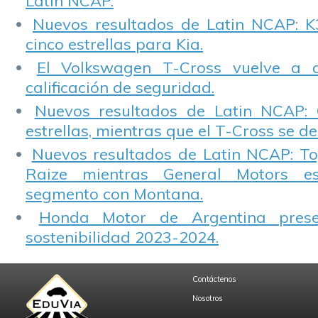
Latin NCAP.
Nuevos resultados de Latin NCAP: K
cinco estrellas para Kia.
El Volkswagen T-Cross vuelve a 
calificación de seguridad.
Nuevos resultados de Latin NCAP: 
estrellas, mientras que el T-Cross se d
Nuevos resultados de Latin NCAP: T
Raize mientras General Motors e
segmento con Montana.
Honda Motor de Argentina prese
sostenibilidad 2023-2024.
Contáctenos
Nosotros