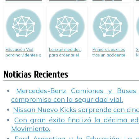
en rutas durante el
conductores en
verano 2009
vacaciones
Educación Vial
Lanzan medidas
Primeros auxilios
S
para no videntes o
para ordenar el
tras un accidente
N
disminuidos
tránsito porteño
en ruta
(
visuales
Noticias Recientes
Mercedes-Benz Camiones y Buses
compromiso con la seguridad vial.
Nissan Nuevo Kicks sorprende con cinco
Con gran éxito finalizó la décima ed
Movimiento.
Ford Argentina y la Educación: La 