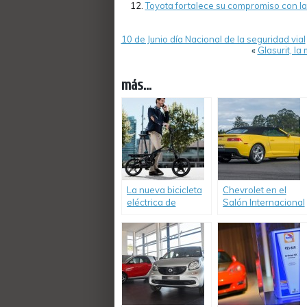
Toyota fortalece su compromiso con la 
10 de Junio día Nacional de la seguridad vial
«
Glasurit, l
más...
La nueva bicicleta
Chevrolet en el
eléctrica de
Salón Internacional
Peugeot también
del Automóvil 2015
es plegable