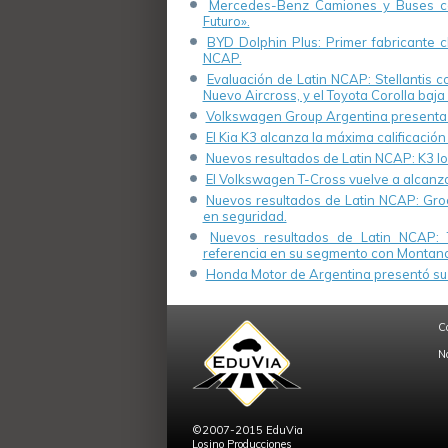
Mercedes-Benz Camiones y Buses cel
Futuro».
BYD Dolphin Plus: Primer fabricante ch
NCAP.
Evaluación de Latin NCAP: Stellantis 
Nuevo Aircross, y el Toyota Corolla baja 
Volkswagen Group Argentina presenta s
El Kia K3 alcanza la máxima calificación
Nuevos resultados de Latin NCAP: K3 log
El Volkswagen T-Cross vuelve a alcanza
Nuevos resultados de Latin NCAP: Groo
en seguridad.
Nuevos resultados de Latin NCAP: 
referencia en su segmento con Montana
Honda Motor de Argentina presentó su 
C
N
©2007-2015 EduVia
Losino Producciones