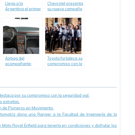
Llega a la
Chevrolet presenta
Argentina el primer
su nueva campaña
congreso y
#BastadeVivos.
exhibición de
Vehículos
Eléctricos
Airbag del
Toyota fortalece su
acompañante,
compromiso con la
invento de
educación técnica
Mercedes-Benz,
a lo largo del país
cumple 30 años
staca por su compromiso con la seguridad vial.
 estrellas.
ón de Pioneros en Movimiento.
utomotriz dona una Ranger a la Facultad de Ingeniería de la
Moto Royal Enfield para tenerla en condiciones y disfrutar los