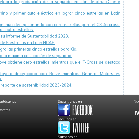
ebra la graduación de la segunda edición de «TruckCionar
ino y primer auto eléctrico en lograr cinco estrellas en Latin
continúa decepcionando con cero estrellas para el C3 Aircross.
a cuatro estrellas.
u Informe de Sustentabilidad 2023.
 de 5 estrellas en Latin NCAP.
ra las primeras cinco estrellas para Kia.
r la máxima calificación de seguridad.
ve obtiene cero estrellas, mientras que el T-Cross se destaca
Toyota decepciona con Raize mientras General Motors es
.
reporte de sostenibilidad 2023-2024.
ontáctenos
Encontranos en
Nue
osotros
Seguinos en
Sumanos en