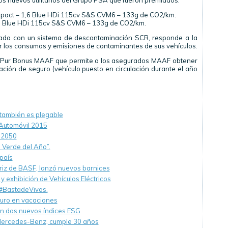
n los nuevos utilitarios del Grupo PSA que fueron premiados:
pact – 1,6 Blue HDi 115cv S&S CVM6 – 133g de CO2/km.
1,6 Blue HDi 115cv S&S CVM6 – 133g de CO2/km.
ipada con un sistema de descontaminación SCR, responde a la
r los consumos y emisiones de contaminantes de sus vehículos.
l Pur Bonus MAAF que permite a los asegurados MAAF obtener
ación de seguro (vehículo puesto en circulación durante el año
 también es plegable
 Automóvil 2015
l 2050
o Verde del Año”.
país
triz de BASF, lanzó nuevos barnices
y exhibición de Vehículos Eléctricos
#BastadeVivos.
uro en vacaciones
en dos nuevos índices ESG
Mercedes-Benz, cumple 30 años