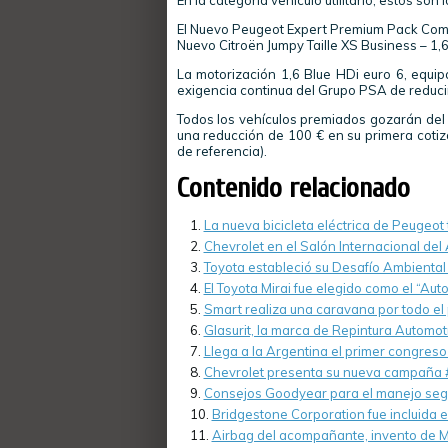
En la categoría vehículo utilitario, estos so
El Nuevo Peugeot Expert Premium Pack Com
Nuevo Citroën Jumpy Taille XS Business – 
La motorización 1,6 Blue HDi euro 6, equ
exigencia continua del Grupo PSA de reduci
Todos los vehículos premiados gozarán de
una reducción de 100 € en su primera cotiz
de referencia).
Contenido relacionado
La nueva bicicleta eléctrica de Peugeot
Chevrolet en el Salón Internacional del
Toyota estableció su Desafío Ambienta
El Toyota Mirai fue elegido como el “Aut
Smart realiza una caravana por todo el 
Glasurit, la marca de Repintura Automo
Llega a la Argentina el primer congreso 
Chevrolet presenta su nueva campaña 
Consejos Goodyear para el manejo seg
Bridgestone Corporation fue incluida 
Airbag del acompañante, invento de 