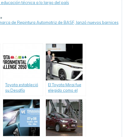
educación técnica a lo largo del país
»
a marca de Repintura Automotriz de BASF, lanzó nuevos barnices
Toyota estableció
El Toyota Mirai fue
su Desafío
elegido como el
Ambiental 2050
“Auto Verde del
Año”.