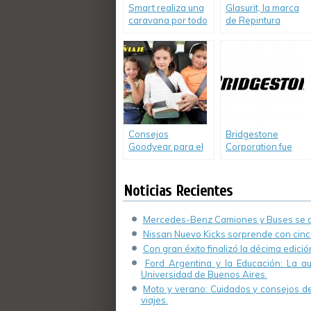
Smart realiza una
Glasurit, la marca
caravana por todo
de Repintura
el país
Automotriz de
BASF, lanzó
nuevos barnices
Consejos
Bridgestone
Goodyear para el
Corporation fue
manejo seguro en
incluida en dos
vacaciones
nuevos índices
ESG
Noticias Recientes
Mercedes-Benz Camiones y Buses se de
Nissan Nuevo Kicks sorprende con cinco
Con gran éxito finalizó la décima edici
Ford Argentina y la Educación: La a
Universidad de Buenos Aires.
Moto y verano: Cuidados y consejos de 
viajes.