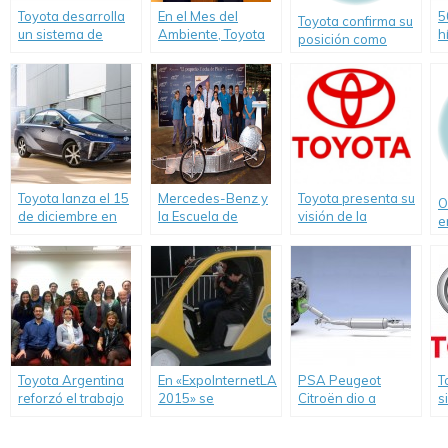
Toyota desarrolla
En el Mes del
5
Toyota confirma su
un sistema de
Ambiente, Toyota
h
posición como
suministro
Argentina es
c
marca más verde
energético
reconocida por la
E
del mundo.
recíproco para
Autoridad del Agua
P
vehículos
de la Provincia de
eléctricos y
Buenos Aires.
hogares.
Toyota lanza el 15
Mercedes-Benz y
Toyota presenta su
O
de diciembre en
la Escuela de
visión de la
e
Japón, su modelo
Educación Técnica
movilidad
e
de pila de
Fundación Fangio
sostenible en el
combustible
participan en la
Salón del
primera
Automóvil de Tokio
competencia de
prototipos de autos
ecológicos:
Desafío ECO.
Toyota Argentina
En «ExpoInternetLA
PSA Peugeot
T
reforzó el trabajo
2015» se
Citroën dio a
s
de sustentabilidad
expusieron los
conocer resultados
c
en su cadena de
primeros autos sin
sustentables de la
a