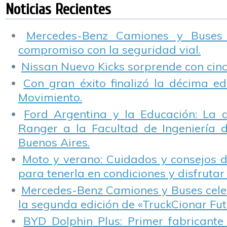
suministro
conductor
tecnología «SCR»
c
Noticias Recientes
desarrollados en el
país
Mercedes-Benz Camiones y Buses
compromiso con la seguridad vial.
Nissan Nuevo Kicks sorprende con cinco
Con gran éxito finalizó la décima ed
Movimiento.
Ford Argentina y la Educación: La 
Ranger a la Facultad de Ingeniería 
Buenos Aires.
Moto y verano: Cuidados y consejos d
para tenerla en condiciones y disfrutar 
Mercedes-Benz Camiones y Buses cele
la segunda edición de «TruckCionar Fut
BYD Dolphin Plus: Primer fabricante