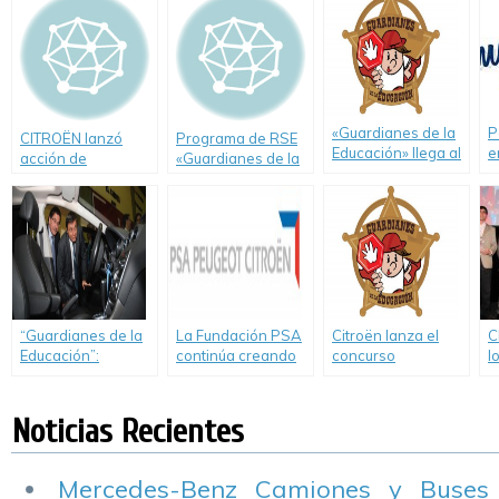
Educación Técnica
l
va del año
Nº 460 «Guillermo
Lehmann»
«Guardianes de la
P
CITROËN lanzó
Programa de RSE
Educación» llega al
e
acción de
«Guardianes de la
Chaco y dona un
e
Educación Vial
Educación» de
C4.
p
para colegios de
Citroën.
P
Zona Norte
“Guardianes de la
La Fundación PSA
Citroën lanza el
C
Educación”:
continúa creando
concurso
l
entrega de un
vínculos con la
«Guardianes de la
S
vehículo en Jujuy
comunidad
Educación 2013»
abierto a todas las
Noticias Recientes
escuelas primarias
del país.
Mercedes-Benz Camiones y Buses