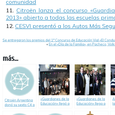
comunidad
Citroën lanza el concurso «Guardi
2013» abierto a todas las escuelas prima
CESVI presentó a los Autos Más Segu
Se entregaron los premios del 1° Concurso de Educación Vial «El Cond
«
En el «Día de la Familia», en Pacheco, V
más...
«Guardianes de la
«Guardianes de la
A
Citroën Argentina
Educación» llegó a
Educación» llega a
l
donó su sexto C4 a
Rafaela con un C4
Rosario.
d
una institución
para la Escuela de
d
educativa en lo que