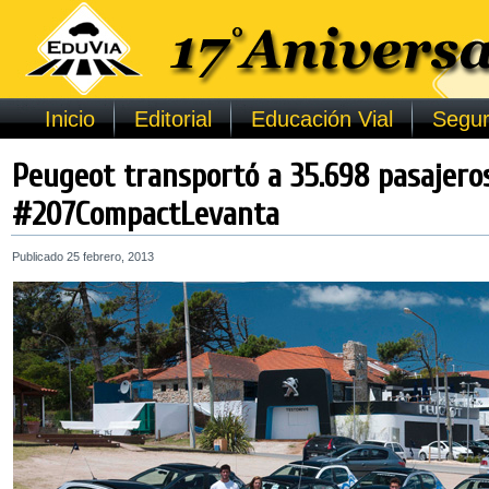
Inicio
Editorial
Educación Vial
Segur
Peugeot transportó a 35.698 pasajero
#207CompactLevanta
Publicado
25 febrero, 2013