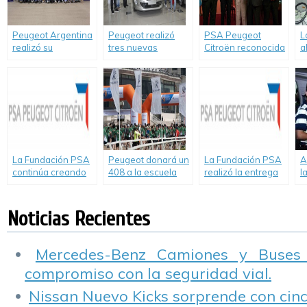
Peugeot Argentina
Peugeot realizó
PSA Peugeot
L
realizó su
tres nuevas
Citroën reconocida
a
Olimpiada Nacional
donaciones de
por su labor en
c
de Postventa
autos a escuelas
Responsabilidad
v
técnicas de la
Social Empresaria
Ciudad de Buenos
por el Ministerio de
Aires
producción, ciencia
y tecnología de la
provincia de
Buenos Aires.
La Fundación PSA
Peugeot donará un
La Fundación PSA
A
continúa creando
408 a la escuela
realizó la entrega
l
vínculos con la
ganadora de la
del premio al
d
comunidad
«Carrera
proyecto ganador
d
Fundación Pescar».
de Argentina
l
Noticias Recientes
Mercedes-Benz Camiones y Buses
compromiso con la seguridad vial.
Nissan Nuevo Kicks sorprende con cinco