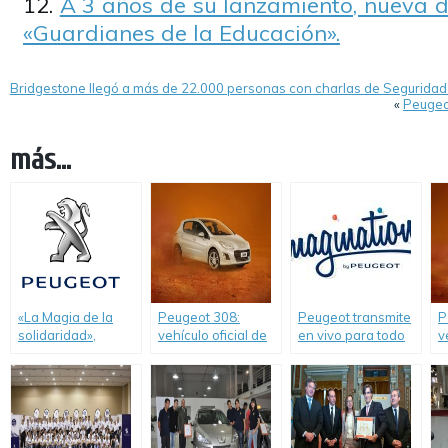
A 3 años de su lanzamiento, nueva d
«Guardianes de la Educación».
Bridgestone llegó a más de 22.000 personas con charlas de Seguridad
«
Peugeo
más...
«La Magia de la
Peugeot 308:
Peugeot transmite
P
solidaridad»,
vehículo oficial de
en vivo para todo
v
acción de RSE de
la Copa Davis
el país la
l
Peugeot Argentina
presentación de su
S
a través de su
Programa de RSE
F
programa
Imagination by
Peugeot