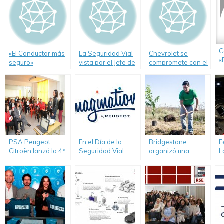
C
«El Conductor más
La Seguridad Vial
Chevrolet se
«
seguro»
vista por el Jefe de
compromete con el
e
presentación en
Gobierno de la
Medio Ambiente.
6
Video
Ciudad Autónoma
S
de Buenos Aires
P
PSA Peugeot
En el Día de la
Bridgestone
F
Citroën lanzó la 4ª
Seguridad Vial
organizó una
L
edición de
nuevas acciones
Jornada Solidaria
n
«Guardianes de la
de Peugeot para
en el Hogar «Un
C
Seguridad Vial».
crear conciencia
Rinconcito de
F
Amor»
e