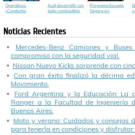
Operativos
Audi desarrolló con
Programa Escuela
E
«Conductor
éxito combustible
Segura en
c
Designado» en
diesel a partir del
Chascomús
3
bares y boliches
dióxido de carbono
capacitando
S
y agua
docentes
y
Noticias Recientes
E
d
Mercedes-Benz Camiones y Buses
compromiso con la seguridad vial.
Nissan Nuevo Kicks sorprende con cinco
Con gran éxito finalizó la décima ed
Movimiento.
Ford Argentina y la Educación: La 
Ranger a la Facultad de Ingeniería 
Buenos Aires.
Moto y verano: Cuidados y consejos d
para tenerla en condiciones y disfrutar 