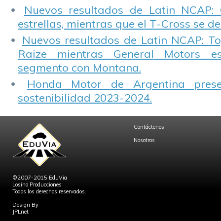
Nuevos resultados de Latin NCAP: 
estrellas, mientras que el T-Cross se d
Nuevos resultados de Latin NCAP: T
Raize mientras General Motors e
segmento con Montana.
Honda Motor de Argentina prese
sostenibilidad 2023-2024.
Contáctenos
Nosotros
©2007-2015 EduVia
Losino Producciones
Todos los derechos reservados.
Design By
JPLnet