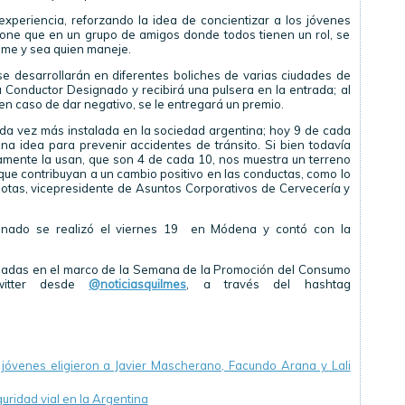
 experiencia, reforzando la idea de concientizar a los jóvenes
one que en un grupo de amigos donde todos tienen un rol, se
ome y sea quien maneje.
e desarrollarán en diferentes boliches de varias ciudades de
u Conductor Designado y recibirá una pulsera en la entrada; al
 y en caso de dar negativo, se le entregará un premio.
da vez más instalada en la sociedad argentina; hoy 9 de cada
a idea para prevenir accidentes de tránsito. Si bien todavía
amente la usan, que son 4 de cada 10, nos muestra un terreno
 que contribuyan a un cambio positivo en las conductas, como lo
 Botas, vicepresidente de Asuntos Corporativos de Cervecería y
gnado se realizó el viernes 19 en Módena y contó con la
rolladas en el marco de la Semana de la Promoción del Consumo
witter desde
@noticiasquilmes
, a través del hashtag
jóvenes eligieron a Javier Mascherano, Facundo Arana y Lali
uridad vial en la Argentina