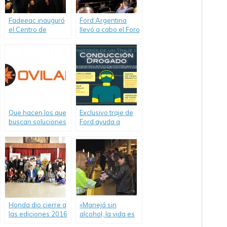
Fadeeac inauguró
Ford Argentina
el Centro de
llevó a cabo el Foro
Formación
Futuro de la
«Rogelio Iribarne»
Movilidad.
Que hacen los que
Exclusivo traje de
buscan soluciones
Ford ayuda a
al problema del
entender las
alcohol y la
peligrosas
conducción.
consecuencias de
Informe de OVILAM
conducir bajo los
efectos de las
drogas.
Honda dio cierre a
«Manejá sin
las ediciones 2016
alcohol, la vida es
de “Pacto Vial” y
frágil», nueva