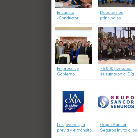
Encuesta
Debaten los
«Conductor
principales
Designado». Los
desafíos en
jóvenes eligieron a
seguridad vial en la
Javier Mascherano,
Argentina
Facundo Arana y
Lali Espósito.
Empresas y
26.000 personas
Gobierno
se sumaron al Día
compartieron
del Consumo
experiencias de
Responsable en
RSE y Seguridad
todo el país
Vial
Los jóvenes, la
Grupo Sancor
previa y el tránsito,
Seguros invita a los
un estudio de
jóvenes a