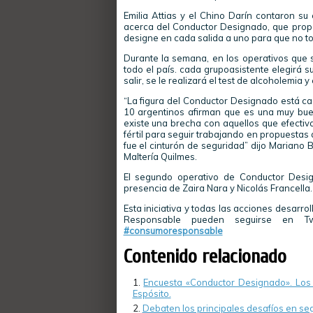
Emilia Attias y el Chino Darín contaron su
acerca del Conductor Designado, que prop
designe en cada salida a uno para que no t
Durante la semana, en los operativos que s
todo el país. cada grupoasistente elegirá s
salir, se le realizará el test de alcoholemia
“La figura del Conductor Designado está ca
10 argentinos afirman que es una muy buen
existe una brecha con aquellos que efectiv
fértil para seguir trabajando en propuestas
fue el cinturón de seguridad” dijo Mariano
Maltería Quilmes.
El segundo operativo de Conductor Desi
presencia de Zaira Nara y Nicolás Francella.
Esta iniciativa y todas las acciones desar
Responsable pueden seguirse en T
#consumoresponsable
Contenido relacionado
Encuesta «Conductor Designado». Los 
Espósito.
Debaten los principales desafíos en seg