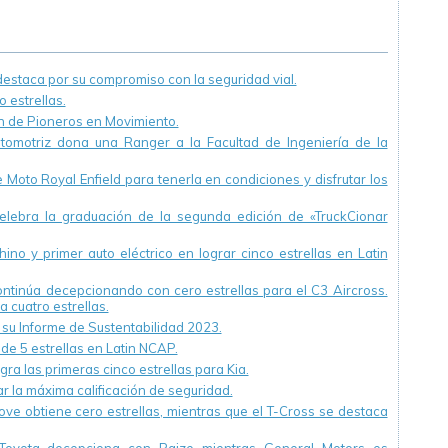
“Pioneros en
campaña con
Movimiento”.
participación de
Cesvi Argentina
staca por su compromiso con la seguridad vial.
 estrellas.
ón de Pioneros en Movimiento.
utomotriz dona una Ranger a la Facultad de Ingeniería de la
Moto Royal Enfield para tenerla en condiciones y disfrutar los
ebra la graduación de la segunda edición de «TruckCionar
ino y primer auto eléctrico en lograr cinco estrellas en Latin
continúa decepcionando con cero estrellas para el C3 Aircross.
a cuatro estrellas.
u Informe de Sustentabilidad 2023.
 de 5 estrellas en Latin NCAP.
ra las primeras cinco estrellas para Kia.
r la máxima calificación de seguridad.
ve obtiene cero estrellas, mientras que el T-Cross se destaca