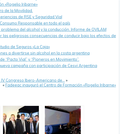
n «Rogelio Iribarne»
ro de la Movilidad.
riencias de RSE y Seguridad Vial
 Consumo Responsable en todo el país
 problema del alcohol y la conducción. Informe de OVILAM
r las peligrosas consecuencias de conducir bajo los efectos de
estudio de Seguros «La Caja»
nes a divertirse sin alcohol en la costa argentina
de “Pacto Vial” y “Pioneros en Movimiento”.
», nueva campaña con participación de Cesvi Argentina
del IV Congreso Ibero-Americano de…
»
«
Fadeeac inauguró el Centro de Formación «Rogelio Iribarne»