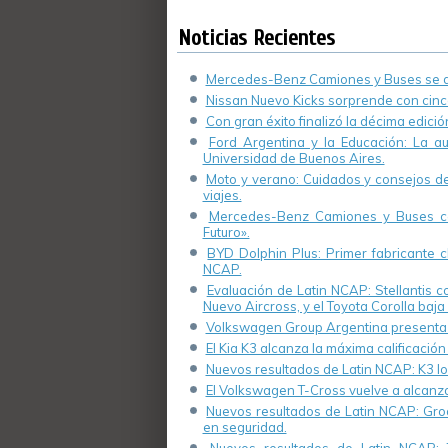
Seguros «La Caja»
divertirse sin
alcohol en la costa
Noticias Recientes
argentina
Mercedes-Benz Camiones y Buses se de
Nissan Nuevo Kicks sorprende con cinco
Con gran éxito finalizó la décima edici
Ford Argentina y la Educación: La a
Universidad de Buenos Aires.
Moto y verano: Cuidados y consejos de 
viajes.
Mercedes-Benz Camiones y Buses cel
Futuro».
BYD Dolphin Plus: Primer fabricante ch
NCAP.
Evaluación de Latin NCAP: Stellantis 
Nuevo Aircross, y el Toyota Corolla baja 
Volkswagen Group Argentina presenta s
El Kia K3 alcanza la máxima calificación
Nuevos resultados de Latin NCAP: K3 log
El Volkswagen T-Cross vuelve a alcanza
Nuevos resultados de Latin NCAP: Groo
en seguridad.