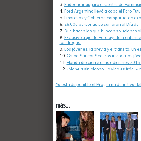
Fadeeac inauguró el Centro de Formació
Ford Argentina llevó a cabo el Foro Futu
Empresas y Gobierno compartieron expe
26.000 personas se sumaron al Día del
Que hacen los que buscan soluciones al
Exclusivo traje de Ford ayuda a entende
las drogas.
Los jóvenes, la previa y el tránsito, un 
Grupo Sancor Seguros invita a los jóve
Honda dio cierre a las ediciones 2016 
«Manejá sin alcohol, la vida es frágil
Ya está disponible el Programa definitivo 
más...