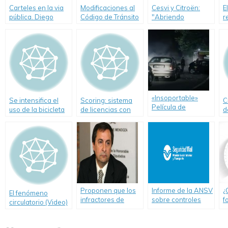
Carteles en la via
Modificaciones al
Cesvi y Citroën:
E
pública. Diego
Código de Tránsito
"Abriendo
r
Santilli. (Video)
y Transporte de la
Caminos Seguros"
p
Ciudad de Buenos
Aires
«Insoportable»
Se intensifica el
Scoring: sistema
C
Película de
uso de la bicicleta
de licencias con
d
Seguridad Vial
en Europa (Video)
puntaje en la
M
exclusiva para
Ciudad de Buenos
d
internet realizada
Aires
en Francia
Proponen que los
Informe de la ANSV
¿
El fenómeno
infractores de
sobre controles
f
circulatorio (Video)
tránsito realicen
realizados el fin de
j
trabajos
semana largo
a
comunitarios
c