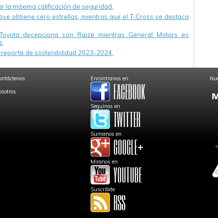
r la máxima calificación de seguridad.
ve obtiene cero estrellas, mientras que el T-Cross se destaca
Toyota decepciona con Raize mientras General Motors es
.
reporte de sostenibilidad 2023-2024.
ontáctenos
Encontranos en
Nue
osotros
Seguinos en
Sumanos en
Miranos en
Suscribite