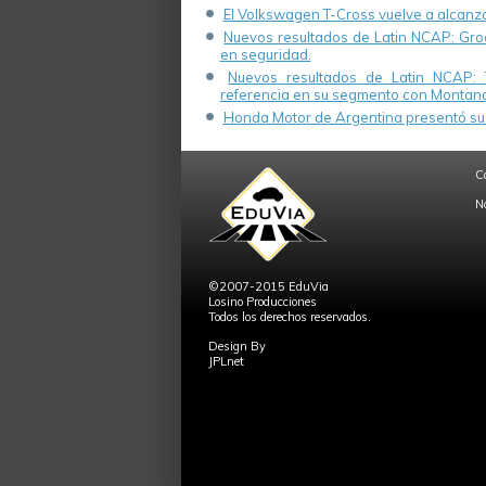
El Volkswagen T-Cross vuelve a alcanza
Nuevos resultados de Latin NCAP: Groo
en seguridad.
Nuevos resultados de Latin NCAP: 
referencia en su segmento con Montana
Honda Motor de Argentina presentó su 
C
N
©2007-2015 EduVia
Losino Producciones
Todos los derechos reservados.
Design By
JPLnet