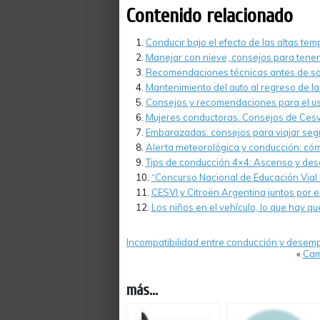
Contenido relacionado
Conducir bajo el efecto de las altas te
Manejar con nieve, consejos para tener
Recomendaciones técnicas antes de sali
Mantenimiento del auto al regreso de 
Consejos y recomendaciones para el us
Mujeres conductoras. Consejos de Cesvi
Embarazadas: consejos para viajar seg
Alerta meteorológica y conducción: cóm
Tips de conducción 4×4: Ascenso y des
“Concurso Nacional de Educación Vial
CESVI y Citroën Argentina juntos por 
Los niños en el vehículo, lo que hay q
Incompatibilidad entre conducción y desem
«
Cam
más...