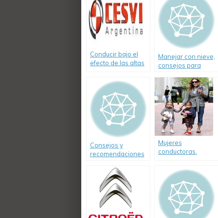
Conducir bajo el
Manejar con nieve,
efecto de las altas
consejos para
temperaturas
tener en cuenta
Mujeres
Consejos y
conductoras.
recomendaciones
Consejos de Cesvi
para el uso del
y Citröen
micro escolar