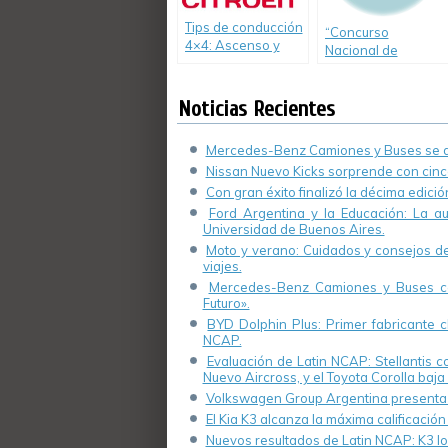
Tips de conducción
“Concurso
4×4: Ascenso y
Nacional de
descenso en
Educación Vial
pendiente.
Creciendo
Noticias Recientes
Seguros”,
Mercedes-Benz Camiones y Buses se de
Nissan Nuevo Kicks sorprende con cinco
Con gran éxito finalizó la décima edici
Ford Argentina y la Educación: La a
Universidad de Buenos Aires.
Moto y verano: Cuidados y consejos de 
viajes.
Mercedes-Benz Camiones y Buses cel
Futuro».
BYD Dolphin Plus: Primer fabricante ch
NCAP.
Evaluación de Latin NCAP: Stellantis 
Nuevo Aircross, y el Toyota Corolla baja 
Volkswagen Group Argentina presenta s
El Kia K3 alcanza la máxima calificación
Nuevos resultados de Latin NCAP: K3 log