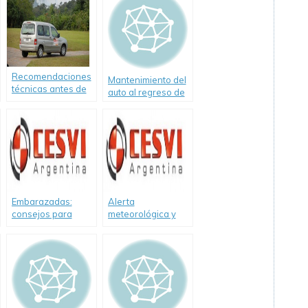
Recomendaciones
Mantenimiento del
técnicas antes de
auto al regreso de
salir a la ruta
las vacaciones.
Consejos de
«Abriendo
Caminos Seguros»
Embarazadas:
Alerta
consejos para
meteorológica y
viajar seguras.
conducción: cómo
evitar situaciones
de riesgo