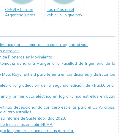
CESVI y Citroën
Los niños en el
Argentina juntos
vehículo, lo que hay
por el manejo
que saber
defensivo
staca por su compromiso con la seguridad vial.
 estrellas.
ón de Pioneros en Movimiento.
utomotriz dona una Ranger a la Facultad de Ingeniería de la
Moto Royal Enfield para tenerla en condiciones y disfrutar los
ebra la graduación de la segunda edición de «TruckCionar
ino y primer auto eléctrico en lograr cinco estrellas en Latin
continúa decepcionando con cero estrellas para el C3 Aircross.
a cuatro estrellas.
u Informe de Sustentabilidad 2023.
 de 5 estrellas en Latin NCAP.
ra las primeras cinco estrellas para Kia.