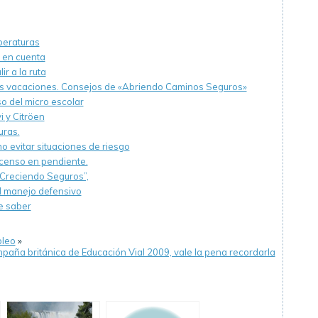
mperaturas
 en cuenta
r a la ruta
las vacaciones. Consejos de «Abriendo Caminos Seguros»
o del micro escolar
 y Citröen
uras.
o evitar situaciones de riesgo
censo en pendiente.
 Creciendo Seguros”,
el manejo defensivo
ue saber
pleo
»
paña británica de Educación Vial 2009, vale la pena recordarla