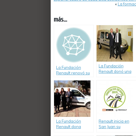
«
La formac
más...
La Fundación
La Fundación
Renault donó una
Renault renovó su
Kangoo a CONIN
Programa de
luego de 10 años
Seguridad Vial
ininterrumpidos de
trabajo conjunto
La Fundación
Renault inicia en
Renault dona
San Juan su
nuevamente un
Tercera Travesía