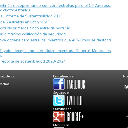
continúa decepcionando con cero estrellas para el C3 Aircross.
a cuatro estrellas.
u Informe de Sustentabilidad 2023.
 de 5 estrellas en Latin NCAP.
ra las primeras cinco estrellas para Kia.
r la máxima calificación de seguridad.
ve obtiene cero estrellas, mientras que el T-Cross se destaca
Toyota decepciona con Raize mientras General Motors es
.
reporte de sostenibilidad 2023-2024.
ontáctenos
Encontranos en
Nue
osotros
Seguinos en
Sumanos en
Miranos en