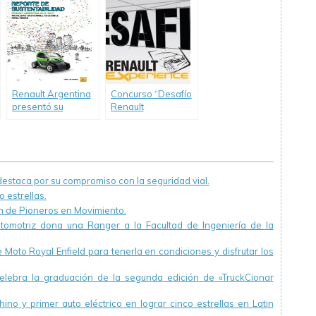
Bicentenario que
como finalistas
ya tiene ganador
Concurso Volvo
Adventure
Renault Argentina
Concurso “Desafío
presentó su
Renault
Segundo Reporte
Experience” para
de Sustentabilidad
estudiantes de
ingeniería
staca por su compromiso con la seguridad vial.
 estrellas.
ón de Pioneros en Movimiento.
utomotriz dona una Ranger a la Facultad de Ingeniería de la
Moto Royal Enfield para tenerla en condiciones y disfrutar los
ebra la graduación de la segunda edición de «TruckCionar
ino y primer auto eléctrico en lograr cinco estrellas en Latin