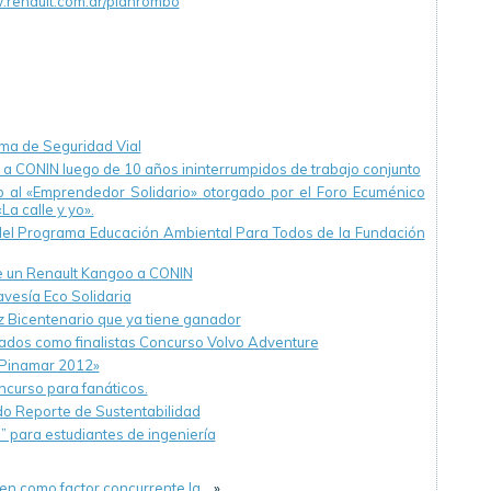
renault.com.ar/planrombo
ma de Seguridad Vial
a CONIN luego de 10 años ininterrumpidos de trabajo conjunto
io al «Emprendedor Solidario» otorgado por el Foro Ecuménico
La calle y yo».
del Programa Educación Ambiental Para Todos de la Fundación
 un Renault Kangoo a CONIN
avesía Eco Solidaria
nz Bicentenario que ya tiene ganador
nados como finalistas Concurso Volvo Adventure
«Pinamar 2012»
ncurso para fanáticos.
o Reporte de Sustentabilidad
 para estudiantes de ingeniería
nen como factor concurrente la…
»