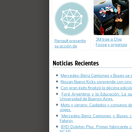
Renault Kangoo a
Eco Solidaria
CONIN
3M trae a Chip
Renault presenta
Foose y organiza
su acción de
un concurso para
verano «Pinamar
fanáticos.
2012»
Noticias Recientes
Mercedes-Benz Camiones y Buses se de
Nissan Nuevo Kicks sorprende con cinco
Con gran éxito finalizó la décima edici
Ford Argentina y la Educación: La a
Universidad de Buenos Aires.
Moto y verano: Cuidados y consejos de 
viajes.
Mercedes-Benz Camiones y Buses cel
Futuro».
BYD Dolphin Plus: Primer fabricante ch
NCAP.