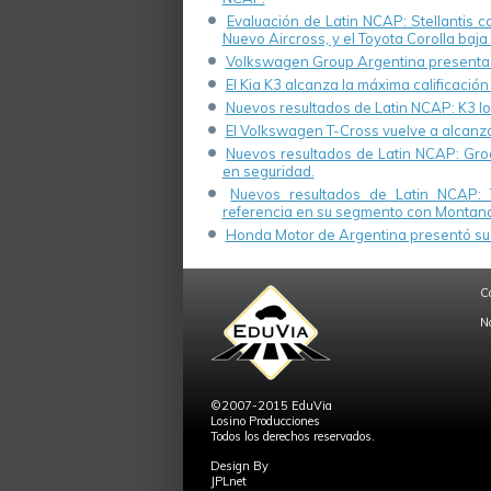
Evaluación de Latin NCAP: Stellantis 
Nuevo Aircross, y el Toyota Corolla baja 
Volkswagen Group Argentina presenta s
El Kia K3 alcanza la máxima calificación
Nuevos resultados de Latin NCAP: K3 log
El Volkswagen T-Cross vuelve a alcanza
Nuevos resultados de Latin NCAP: Groo
en seguridad.
Nuevos resultados de Latin NCAP: 
referencia en su segmento con Montana
Honda Motor de Argentina presentó su 
C
N
©2007-2015 EduVia
Losino Producciones
Todos los derechos reservados.
Design By
JPLnet