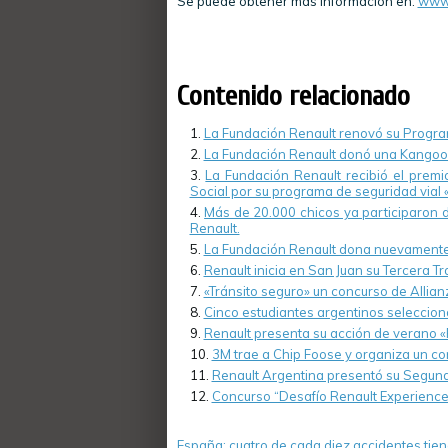
Se puede obtener más información en:
www.
Contenido relacionado
La Fundación Renault renovó su Progra
La Fundación Renault donó una Kangoo 
La Fundación Renault recibió el prem
Social por su programa de seguridad vial «
Más de 20.000 chicos ya participaron 
Renault.
La Fundación Renault dona nuevamente
Renault inicia en San Juan su Tercera Tr
«Tránsito seguro» un concurso de Allia
Cinco estudiantes argentinos seleccio
Renault presenta su acción de verano 
3M trae a Chip Foose y organiza un co
Renault Argentina presentó su Segund
Concurso “Desafío Renault Experience”
España: cuatro de cada diez accidentes tie