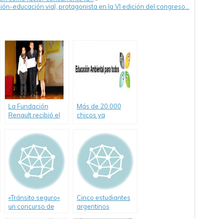
ión-educación vial, protagonista en la VI edición del congreso…
La Fundación
Más de 20.000
Renault recibió el
chicos ya
premio al
participaron del
«Emprendedor
Programa
Solidario»
Educación
otorgado por el
Ambiental Para
Foro Ecuménico
Todos de la
Social por su
Fundación Renault.
programa de
seguridad vial «La
calle y yo».
«Tránsito seguro»
Cinco estudiantes
un concurso de
argentinos
Allianz
seleccionados